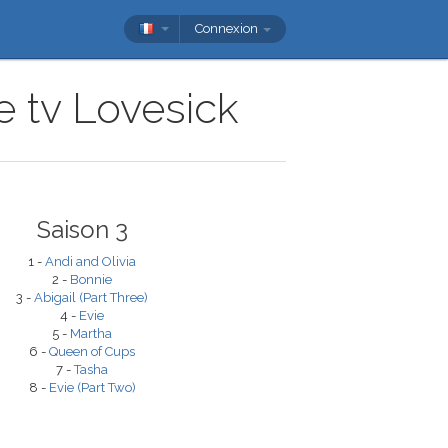
Connexion
e tv Lovesick
Saison 3
1 -
Andi and Olivia
2 -
Bonnie
3 -
Abigail (Part Three)
4 -
Evie
5 -
Martha
6 -
Queen of Cups
7 -
Tasha
8 -
Evie (Part Two)