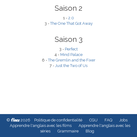
Saison 2
1 -
2.0
3 -
The One That Got Away
Saison 3
3 -
Perfect
4 -
Mind Palace
6 -
The Gremlin and the Fixer
7 -
Just the Two of Us
fleex
©
2026
Politique de confidentialité
CGU
FAQ
Jobs
Apprendre l'anglais avec les films
Apprendre l'anglais avec les
séries
Grammaire
Blog