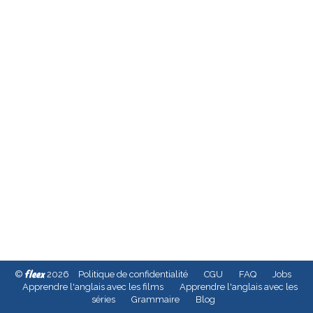
fleex
©
2026
Politique de confidentialité
CGU
FAQ
Jobs
Apprendre l'anglais avec les films
Apprendre l'anglais avec les
séries
Grammaire
Blog