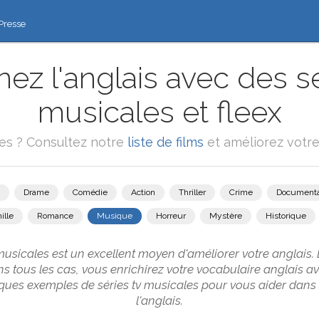
Presse
ez l'anglais avec des sé
musicales et fleex
ies ? Consultez notre
liste de films
et améliorez votre
Drame
Comédie
Action
Thriller
Crime
Documenta
ille
Romance
Musique
Horreur
Mystère
Historique
musicales est un excellent moyen d'améliorer votre anglais.
dans tous les cas, vous enrichirez votre vocabulaire anglais
lques exemples de séries tv musicales pour vous aider dans
l'anglais.