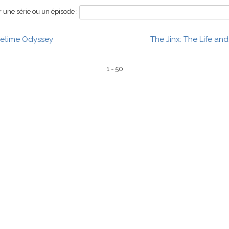
une série ou un épisode :
etime Odyssey
The Jinx: The Life an
1 - 50