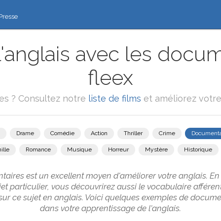
Presse
'anglais avec les docum
fleex
ies ? Consultez notre
liste de films
et améliorez votre
Drame
Comédie
Action
Thriller
Crime
Documenta
ille
Romance
Musique
Horreur
Mystère
Historique
ires est un excellent moyen d'améliorer votre anglais. En 
jet particulier, vous découvrirez aussi le vocabulaire afféren
sur ce sujet en anglais. Voici quelques exemples de docume
dans votre apprentissage de l'anglais.