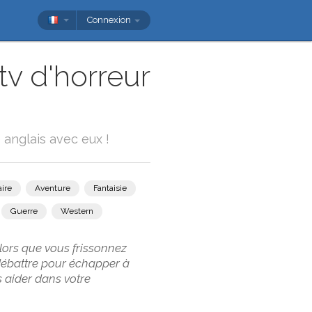
Connexion
tv d'horreur
 anglais avec eux !
ire
Aventure
Fantaisie
Guerre
Western
Alors que vous frissonnez
 débattre pour échapper à
s aider dans votre