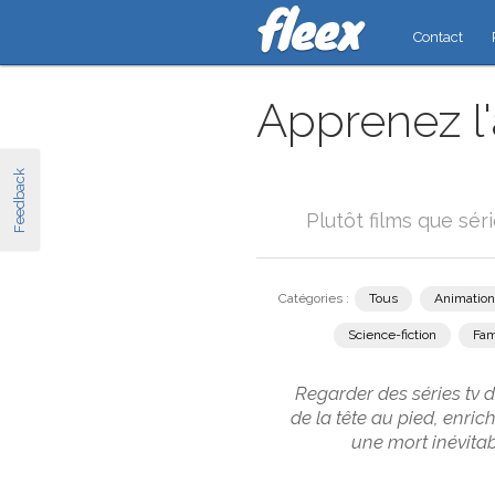
Contact
Apprenez l'
Feedback
Plutôt films que sér
Catégories :
Tous
Animation
Science-fiction
Fam
Regarder des séries tv d
de la tête au pied, enri
une mort inévitab