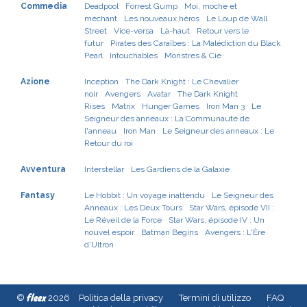
Commedia
Deadpool
Forrest Gump
Moi, moche et
méchant
Les nouveaux héros
Le Loup de Wall
Street
Vice-versa
Là-haut
Retour vers le
futur
Pirates des Caraïbes : La Malédiction du Black
Pearl
Intouchables
Monstres & Cie
Azione
Inception
The Dark Knight : Le Chevalier
noir
Avengers
Avatar
The Dark Knight
Rises
Matrix
Hunger Games
Iron Man 3
Le
Seigneur des anneaux : La Communauté de
l'anneau
Iron Man
Le Seigneur des anneaux : Le
Retour du roi
Avventura
Interstellar
Les Gardiens de la Galaxie
Fantasy
Le Hobbit : Un voyage inattendu
Le Seigneur des
Anneaux : Les Deux Tours
Star Wars, épisode VII :
Le Réveil de la Force
Star Wars, épisode IV : Un
nouvel espoir
Batman Begins
Avengers : L'Ère
d'Ultron
fleex
©
2026
Politica della privacy
Termini di utilizzo
FAQ