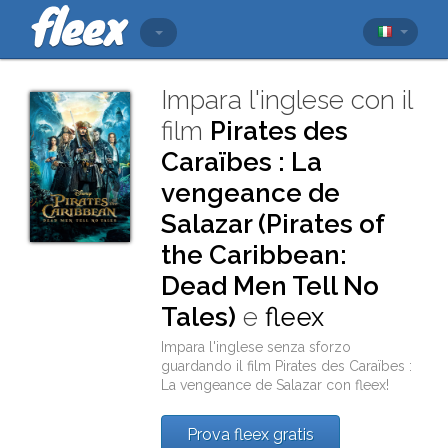
Impara l'inglese con il
film
Pirates des
Caraïbes : La
vengeance de
Salazar (Pirates of
the Caribbean:
Dead Men Tell No
Tales)
e
fleex
Impara l'inglese senza sforzo
guardando il film
Pirates des Caraïbes :
La vengeance de Salazar
con
fleex
!
Prova fleex gratis