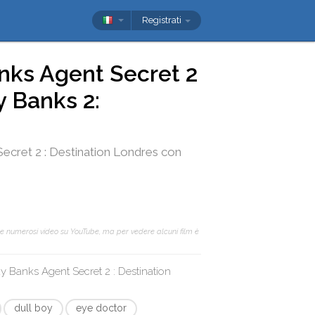
Registrati
nks Agent Secret 2
y Banks 2:
ecret 2 : Destination Londres
con
e numerosi video su YouTube, ma per vedere alcuni film è
 Banks Agent Secret 2 : Destination
dull boy
eye doctor