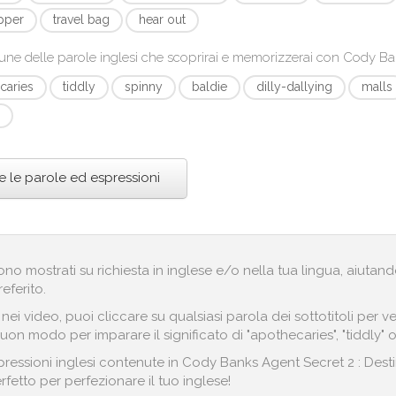
ipper
travel bag
hear out
une delle parole inglesi che scoprirai e memorizzerai con
Cody Ban
caries
tiddly
spinny
baldie
dilly-dallying
malls
e le parole ed espressioni
engono mostrati su richiesta in inglese e/o nella tua lingua, aiut
referito.
i nei video, puoi cliccare su qualsiasi parola dei sottotitoli pe
uon modo per imparare il significato di "apothecaries", "tiddly" o 
ressioni inglesi contenute in Cody Banks Agent Secret 2 : Desti
rfetto per perfezionare il tuo inglese!