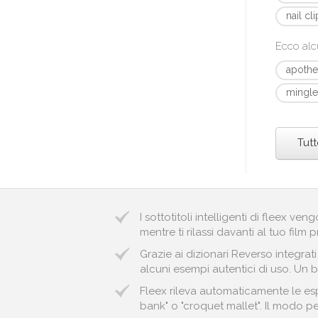
nail cl
Ecco alc
apothe
mingle
Tutt
I sottotitoli intelligenti di fleex v
mentre ti rilassi davanti al tuo film p
Grazie ai dizionari Reverso integrat
alcuni esempi autentici di uso. Un b
Fleex rileva automaticamente le esp
bank" o "croquet mallet". Il modo pe