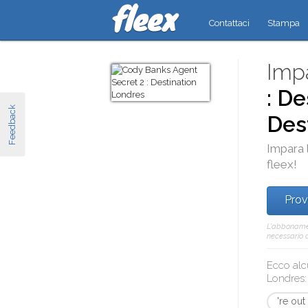
Contattaci
Stampa
Impa
: D
Feedback
Des
Impara 
fleex
!
Prov
L'abbonamen
necessario a
Ecco alc
Londres
:
're out