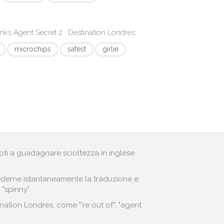
ks Agent Secret 2 : Destination Londres
:
microchips
safest
girlie
andoti a guadagnare scioltezza in inglese
r vederne istantaneamente la traduzione e
"spinny".
nation Londres, come "'re out of", "agent