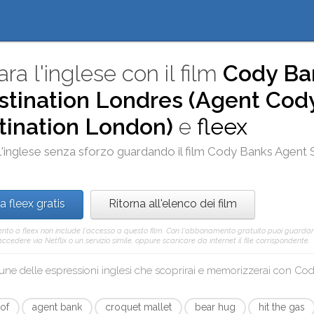
ra l'inglese con il film
Cody Ba
estination Londres (Agent Cod
tination London)
e
fleex
l'inglese senza sforzo guardando il film
Cody Banks Agent S
a fleex gratis
Ritorna all'elenco dei film
to a fleex non include l'accesso a questo film. Con l'abbonamento gratuito puoi guardar
ccedere via Netflix o un servizio simile, oppure scaricare da internet il file corrispondente.
une delle espressioni inglesi che scoprirai e memorizzerai con
Cody
 of
agent bank
croquet mallet
bear hug
hit the gas