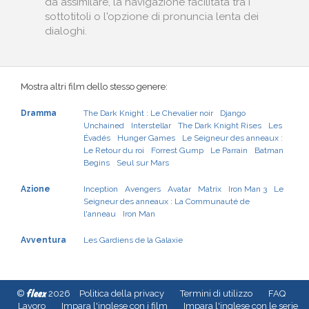
da assimilare, la navigazione facilitata tra i
sottotitoli o l'opzione di pronuncia lenta dei
dialoghi.
Mostra altri film dello stesso genere:
Dramma
The Dark Knight : Le Chevalier noir
Django
Unchained
Interstellar
The Dark Knight Rises
Les
Évadés
Hunger Games
Le Seigneur des anneaux :
Le Retour du roi
Forrest Gump
Le Parrain
Batman
Begins
Seul sur Mars
Azione
Inception
Avengers
Avatar
Matrix
Iron Man 3
Le
Seigneur des anneaux : La Communauté de
l'anneau
Iron Man
Avventura
Les Gardiens de la Galaxie
fleex
©
2026
Politica della privacy
Termini di utilizzo
FAQ
Lavoro
Impara l'inglese con i film
Impara l'inglese con le serie