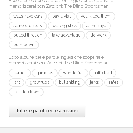
Ecco alcune delle espressioni inglesi che scoprirai e
memorizzerai con
Zatoichi: The Blind Swordsman
:
walls have ears
pay a visit
you killed them
same old story
walking stick
as he says
pulled through
take advantage
do work
burn down
Ecco alcune delle parole inglesi che scoprirai e
memorizzerai con
Zatoichi: The Blind Swordsman
:
curries
gambles
wonderfull
half-dead
isnt
grownups
bullshitting
jerks
safes
upside-down
Tutte le parole ed espressioni