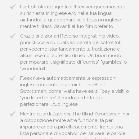
I sottotitoli intelligenti di fleex vengono mostrati
su richiesta in inglese e/o nella tua lingua,
aiutandoti a guadagnare scioltezza in inglese
mentre ti rilassi davanti al tuo film preferito.
Grazie ai dizionari Reverso integrati nei video,
puoi cliccare su qualsiasi parola dei sottotitoli
per vederne istantaneamente la traduzione e
alcuni esempi autentici di uso. Un buon modo
per imparare il significato di "curries", "gambles" o
"wonderfull".
Fleex rileva automaticamente le espressioni
inglesi contenute in Zatoichi: The Blind
Swordsman, come "walls have ears", "pay a visit" o
"you killed them". Il modo perfetto per
perfezionare il tuo inglese!
Mentre guardi Zatoichi: The Blind Swordsman, hai
a disposizione molte altre funzionalità per
imparare ancora più efficacemente, tra cui una
lista personale di vocaboli per salvare le parole