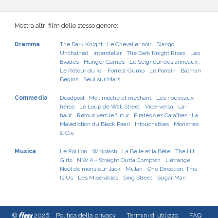
Mostra altri film dello stesso genere:
Dramma
The Dark Knight : Le Chevalier noir
Django
Unchained
Interstellar
The Dark Knight Rises
Les
Évadés
Hunger Games
Le Seigneur des anneaux :
Le Retour du roi
Forrest Gump
Le Parrain
Batman
Begins
Seul sur Mars
Commedia
Deadpool
Moi, moche et méchant
Les nouveaux
héros
Le Loup de Wall Street
Vice-versa
Là-
haut
Retour vers le futur
Pirates des Caraïbes : La
Malédiction du Black Pearl
Intouchables
Monstres
& Cie
Musica
Le Roi lion
Whiplash
La Belle et la Bête
The Hit
Girls
N.W.A - Straight Outta Compton
L'étrange
Noël de monsieur Jack
Mulan
One Direction: This
Is Us
Les Misérables
Sing Street
Sugar Man
fleex
©
2026
Politica della privacy
Termini di utilizzo
FAQ