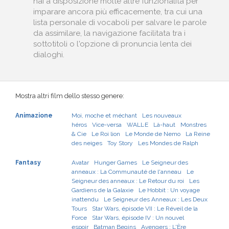
hai a disposizione molte altre funzionalità per
imparare ancora più efficacemente, tra cui una
lista personale di vocaboli per salvare le parole
da assimilare, la navigazione facilitata tra i
sottotitoli o l'opzione di pronuncia lenta dei
dialoghi.
Mostra altri film dello stesso genere:
Animazione
Moi, moche et méchant
Les nouveaux
héros
Vice-versa
WALL·E
Là-haut
Monstres
& Cie
Le Roi lion
Le Monde de Nemo
La Reine
des neiges
Toy Story
Les Mondes de Ralph
Fantasy
Avatar
Hunger Games
Le Seigneur des
anneaux : La Communauté de l'anneau
Le
Seigneur des anneaux : Le Retour du roi
Les
Gardiens de la Galaxie
Le Hobbit : Un voyage
inattendu
Le Seigneur des Anneaux : Les Deux
Tours
Star Wars, épisode VII : Le Réveil de la
Force
Star Wars, épisode IV : Un nouvel
espoir
Batman Begins
Avengers : L'Ère