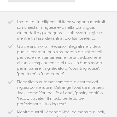
I sottotitoli intelligenti di fleex vengono mostrati
su richiesta in inglese e/o nella tua lingua,
aiutandoti a guadagnare scioltezza in inglese
mentre ti rilassi davanti al tuo film preferito.
Grazie ai dizionari Reverso integrati nei video,
puoi cliccare su qualsiasi parola dei sottotitoli
per vederne istantaneamente la traduzione e
alcuni esempi autentici di uso. Un buon modo
per imparare il significato di "countinghouse",
"poulterer" o "underdone".
Fleex rileva automaticamente le espressioni
inglesi contenute in L'étrange Noël de monsieur
Jack, come "for the life of one", "pastry cook" o
"fellow traveler". Il modo perfetto per
perfezionare il tuo inglese!
Mentre guardi L'étrange Noël de monsieur Jack,