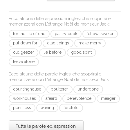
Ecco alcune delle espressioni inglesi che scoprirai e
memorizzerai con
L'étrange Noël de monsieur Jack
:
for the life of one
pastry cook
fellow traveler
put down for
glad tidings
make merry
old geezer
lie before
good spirit
leave alone
Ecco alcune delle parole inglesi che scoprirai e
memorizzerai con
L'étrange Noël de monsieur Jack
:
countinghouse
poulterer
underdone
workhouses
afeard
benevolence
meager
penniless
waning
foretold
Tutte le parole ed espressioni