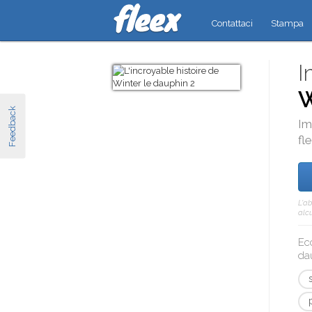
Contattaci
Stampa
I
W
Feedback
Im
fl
L'a
alcu
Ec
da