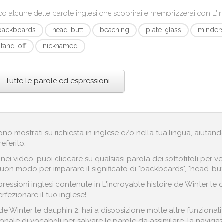
co alcune delle parole inglesi che scoprirai e memorizzerai con
L'i
backboards
head-butt
beaching
plate-glass
minder
stand-off
nicknamed
Tutte le parole ed espressioni
engono mostrati su richiesta in inglese e/o nella tua lingua, aiut
referito.
i nei video, puoi cliccare su qualsiasi parola dei sottotitoli pe
buon modo per imparare il significato di "backboards", "head-but
essioni inglesi contenute in L'incroyable histoire de Winter le 
rfezionare il tuo inglese!
 de Winter le dauphin 2, hai a disposizione molte altre funzional
onale di vocaboli per salvare le parole da assimilare, la navigazio