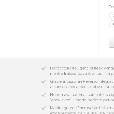
Ec
I sottotitoli intelligenti di fleex v
mentre ti rilassi davanti al tuo film p
Grazie ai dizionari Reverso integrat
alcuni esempi autentici di uso. Un 
Fleex rileva automaticamente le espr
"draw even". Il modo perfetto per pe
Mentre guardi L'incroyable histoire
efficacemente, tra cui una lista pers