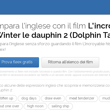
mpara l'inglese con il film
L'incr
inter le dauphin 2 (Dolphin Ta
para l'inglese senza sforzo guardando il film
L'incroyable hi
eex
!
Prova fleex gratis
Ritorna all'elenco dei film
bbonamento a fleex non include l'accesso a questo film. Con l'abbonamento gratuito puoi
ni film è necessario accedere via Netflix o un servizio simile, oppure scaricare da internet il
co alcune delle espressioni inglesi che scoprirai e memorizzerai c
uphin 2
:
stiffen up
dog days
draw even
meat tenderizer
mud 
put one over
high noon
sailing ship