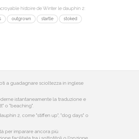
ncroyable histoire de Winter le dauphin 2
:
s
outgrown
startle
stoked
andoti a guadagnare scioltezza in inglese
r vederne istantaneamente la traduzione e
t" o "beaching".
dauphin 2, come "stiffen up", "dog days" o
ità per imparare ancora più
ne facilitata tra i sottotitoli o l'opzione