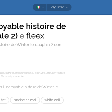
Registrati
oyable histoire de
le 2)
e
fleex
stoire de Winter le dauphin 2
con
 guardare numerosi video su YouTube, ma per vedere
 file corrispondente.
on
L'incroyable histoire de Winter le
flat
marine animal
white cell