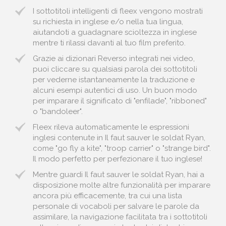
I sottotitoli intelligenti di fleex vengono mostrati
su richiesta in inglese e/o nella tua lingua,
aiutandoti a guadagnare scioltezza in inglese
mentre ti rilassi davanti al tuo film preferito.
Grazie ai dizionari Reverso integrati nei video,
puoi cliccare su qualsiasi parola dei sottotitoli
per vederne istantaneamente la traduzione e
alcuni esempi autentici di uso. Un buon modo
per imparare il significato di "enfilade", "ribboned"
o "bandoleer".
Fleex rileva automaticamente le espressioni
inglesi contenute in Il faut sauver le soldat Ryan,
come "go fly a kite", "troop carrier" o "strange bird".
Il modo perfetto per perfezionare il tuo inglese!
Mentre guardi Il faut sauver le soldat Ryan, hai a
disposizione molte altre funzionalità per imparare
ancora più efficacemente, tra cui una lista
personale di vocaboli per salvare le parole da
assimilare, la navigazione facilitata tra i sottotitoli