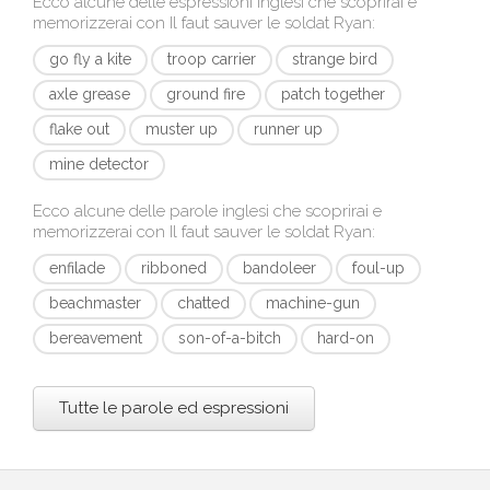
Ecco alcune delle espressioni inglesi che scoprirai e
memorizzerai con
Il faut sauver le soldat Ryan
:
go fly a kite
troop carrier
strange bird
axle grease
ground fire
patch together
flake out
muster up
runner up
mine detector
Ecco alcune delle parole inglesi che scoprirai e
memorizzerai con
Il faut sauver le soldat Ryan
:
enfilade
ribboned
bandoleer
foul-up
beachmaster
chatted
machine-gun
bereavement
son-of-a-bitch
hard-on
Tutte le parole ed espressioni