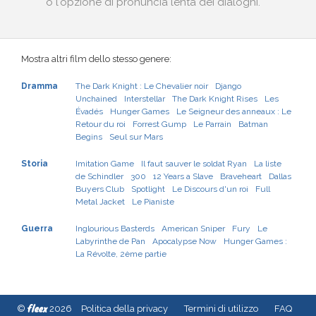
o l'opzione di pronuncia lenta dei dialoghi.
Mostra altri film dello stesso genere:
Dramma
The Dark Knight : Le Chevalier noir
Django
Unchained
Interstellar
The Dark Knight Rises
Les
Évadés
Hunger Games
Le Seigneur des anneaux : Le
Retour du roi
Forrest Gump
Le Parrain
Batman
Begins
Seul sur Mars
Storia
Imitation Game
Il faut sauver le soldat Ryan
La liste
de Schindler
300
12 Years a Slave
Braveheart
Dallas
Buyers Club
Spotlight
Le Discours d'un roi
Full
Metal Jacket
Le Pianiste
Guerra
Inglourious Basterds
American Sniper
Fury
Le
Labyrinthe de Pan
Apocalypse Now
Hunger Games :
La Révolte, 2ème partie
fleex
©
2026
Politica della privacy
Termini di utilizzo
FAQ