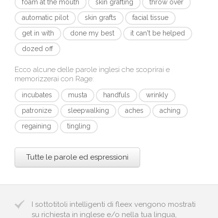
foam at the mouth
skin grafting
throw over
automatic pilot
skin grafts
facial tissue
get in with
done my best
it can't be helped
dozed off
Ecco alcune delle parole inglesi che scoprirai e
memorizzerai con
Rage
:
incubates
musta
handfuls
wrinkly
patronize
sleepwalking
aches
aching
regaining
tingling
Tutte le parole ed espressioni
I sottotitoli intelligenti di fleex vengono mostrati
su richiesta in inglese e/o nella tua lingua,