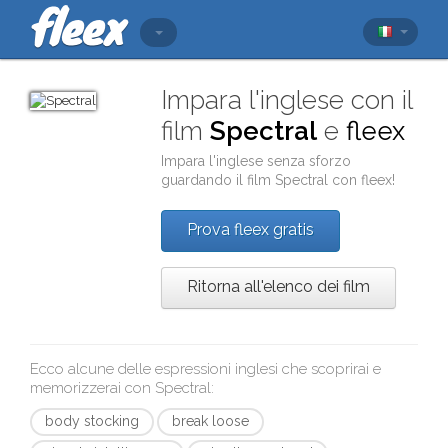
Impara l'inglese con il
film
Spectral
e
fleex
Impara l'inglese senza sforzo
guardando il film
Spectral
con
fleex
!
Prova fleex gratis
Ritorna all'elenco dei film
Ecco alcune delle espressioni inglesi che scoprirai e
memorizzerai con
Spectral
:
body stocking
break loose