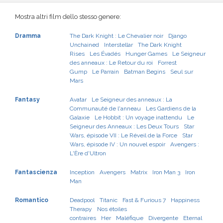
Mostra altri film dello stesso genere:
Dramma
The Dark Knight : Le Chevalier noir
Django
Unchained
Interstellar
The Dark Knight
Rises
Les Évadés
Hunger Games
Le Seigneur
des anneaux : Le Retour du roi
Forrest
Gump
Le Parrain
Batman Begins
Seul sur
Mars
Fantasy
Avatar
Le Seigneur des anneaux : La
Communauté de l'anneau
Les Gardiens de la
Galaxie
Le Hobbit : Un voyage inattendu
Le
Seigneur des Anneaux : Les Deux Tours
Star
Wars, épisode VII : Le Réveil de la Force
Star
Wars, épisode IV : Un nouvel espoir
Avengers :
L'Ère d'Ultron
Fantascienza
Inception
Avengers
Matrix
Iron Man 3
Iron
Man
Romantico
Deadpool
Titanic
Fast & Furious 7
Happiness
Therapy
Nos étoiles
contraires
Her
Maléfique
Divergente
Eternal