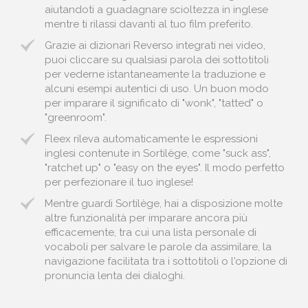
aiutandoti a guadagnare scioltezza in inglese
mentre ti rilassi davanti al tuo film preferito.
Grazie ai dizionari Reverso integrati nei video,
puoi cliccare su qualsiasi parola dei sottotitoli
per vederne istantaneamente la traduzione e
alcuni esempi autentici di uso. Un buon modo
per imparare il significato di "wonk", "tatted" o
"greenroom".
Fleex rileva automaticamente le espressioni
inglesi contenute in Sortilège, come "suck ass",
"ratchet up" o "easy on the eyes". Il modo perfetto
per perfezionare il tuo inglese!
Mentre guardi Sortilège, hai a disposizione molte
altre funzionalità per imparare ancora più
efficacemente, tra cui una lista personale di
vocaboli per salvare le parole da assimilare, la
navigazione facilitata tra i sottotitoli o l'opzione di
pronuncia lenta dei dialoghi.