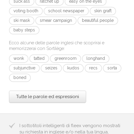
suck ass
ratchet up
easy on the eyes
voting booth
school newspaper
skin graft
ski mask
smear campaign
beautiful people
baby steps
Ecco alcune delle parole inglesi che scoprirai e
memorizzerai con
Sortilège
:
wonk
tatted
greenroom
longhand
subjunctive
seizes
kudos
recs
sorta
boned
Tutte le parole ed espressioni
I sottotitoli intelligenti di fleex vengono mostrati
su richiesta in inglese e/o nella tua lingua,