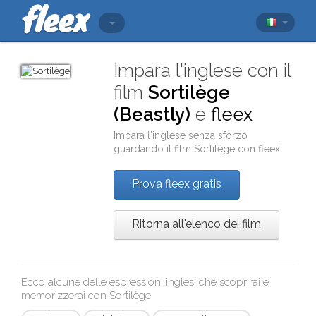
Impara l'inglese con il
film
Sortilège
(Beastly)
e
fleex
Impara l'inglese senza sforzo
guardando il film
Sortilège
con
fleex
!
Prova fleex gratis
Ritorna all'elenco dei film
Ecco alcune delle espressioni inglesi che scoprirai e
memorizzerai con
Sortilège
: