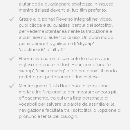
aiutandoti a guadagnare scioltezza in inglese
mentre ti rilassi davanti al tuo film preferito.
Grazie ai dizionari Reverso integrati nei video,
puoi cliccare su qualsiasi parola dei sottotitoli
per vederne istantaneamente la traduzione e
alcuni esempi autentici di uso. Un buon modo
per imparare il significato di "skycap",
"crackheads" o "riffraff".
Fleex rileva automaticamente le espressioni
inglesi contenute in Rush Hour, come "one fell
swoop", "chicken wing" o "do not panic". Il modo
perfetto per perfezionare il tuo inglese!
Mentre guardi Rush Hour, hai a disposizione
molte altre funzionalità per imparare ancora più
efficacemente, tra cui una lista personale di
vocaboli per salvare le parole da assimilare, la
navigazione facilitata tra i sottotitoli o l'opzione di
pronuncia lenta dei dialoghi.