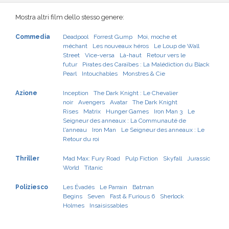
Mostra altri film dello stesso genere:
Commedia
Deadpool
Forrest Gump
Moi, moche et
méchant
Les nouveaux héros
Le Loup de Wall
Street
Vice-versa
Là-haut
Retour vers le
futur
Pirates des Caraïbes : La Malédiction du Black
Pearl
Intouchables
Monstres & Cie
Azione
Inception
The Dark Knight : Le Chevalier
noir
Avengers
Avatar
The Dark Knight
Rises
Matrix
Hunger Games
Iron Man 3
Le
Seigneur des anneaux : La Communauté de
l'anneau
Iron Man
Le Seigneur des anneaux : Le
Retour du roi
Thriller
Mad Max: Fury Road
Pulp Fiction
Skyfall
Jurassic
World
Titanic
Poliziesco
Les Évadés
Le Parrain
Batman
Begins
Seven
Fast & Furious 6
Sherlock
Holmes
Insaisissables