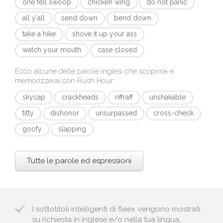
one fell swoop
chicken wing
do not panic
all y'all
send down
bend down
take a hike
shove it up your ass
watch your mouth
case closed
Ecco alcune delle parole inglesi che scoprirai e
memorizzerai con
Rush Hour
:
skycap
crackheads
riffraff
unshakable
titty
dishonor
unsurpassed
cross-check
goofy
slapping
Tutte le parole ed espressioni
I sottotitoli intelligenti di fleex vengono mostrati
su richiesta in inglese e/o nella tua lingua,