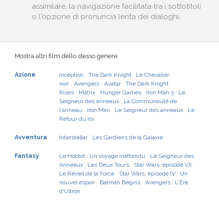
assimilare, la navigazione facilitata tra i sottotitoli
o l'opzione di pronuncia lenta dei dialoghi.
Mostra altri film dello stesso genere:
Azione
Inception
The Dark Knight : Le Chevalier
noir
Avengers
Avatar
The Dark Knight
Rises
Matrix
Hunger Games
Iron Man 3
Le
Seigneur des anneaux : La Communauté de
l'anneau
Iron Man
Le Seigneur des anneaux : Le
Retour du roi
Avventura
Interstellar
Les Gardiens de la Galaxie
Fantasy
Le Hobbit : Un voyage inattendu
Le Seigneur des
Anneaux : Les Deux Tours
Star Wars, épisode VII :
Le Réveil de la Force
Star Wars, épisode IV : Un
nouvel espoir
Batman Begins
Avengers : L'Ère
d'Ultron