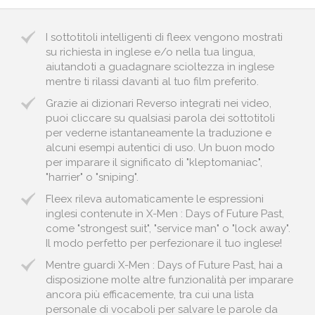
I sottotitoli intelligenti di fleex vengono mostrati
su richiesta in inglese e/o nella tua lingua,
aiutandoti a guadagnare scioltezza in inglese
mentre ti rilassi davanti al tuo film preferito.
Grazie ai dizionari Reverso integrati nei video,
puoi cliccare su qualsiasi parola dei sottotitoli
per vederne istantaneamente la traduzione e
alcuni esempi autentici di uso. Un buon modo
per imparare il significato di "kleptomaniac",
"harrier" o "sniping".
Fleex rileva automaticamente le espressioni
inglesi contenute in X-Men : Days of Future Past,
come "strongest suit", "service man" o "lock away".
Il modo perfetto per perfezionare il tuo inglese!
Mentre guardi X-Men : Days of Future Past, hai a
disposizione molte altre funzionalità per imparare
ancora più efficacemente, tra cui una lista
personale di vocaboli per salvare le parole da