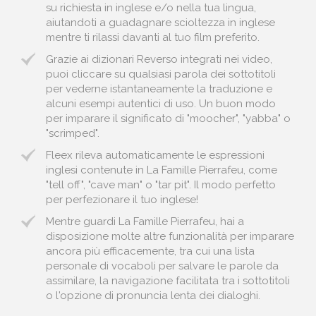
su richiesta in inglese e/o nella tua lingua,
aiutandoti a guadagnare scioltezza in inglese
mentre ti rilassi davanti al tuo film preferito.
Grazie ai dizionari Reverso integrati nei video,
puoi cliccare su qualsiasi parola dei sottotitoli
per vederne istantaneamente la traduzione e
alcuni esempi autentici di uso. Un buon modo
per imparare il significato di "moocher", "yabba" o
"scrimped".
Fleex rileva automaticamente le espressioni
inglesi contenute in La Famille Pierrafeu, come
"tell off", "cave man" o "tar pit". Il modo perfetto
per perfezionare il tuo inglese!
Mentre guardi La Famille Pierrafeu, hai a
disposizione molte altre funzionalità per imparare
ancora più efficacemente, tra cui una lista
personale di vocaboli per salvare le parole da
assimilare, la navigazione facilitata tra i sottotitoli
o l'opzione di pronuncia lenta dei dialoghi.