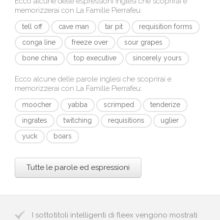
Ecco alcune delle espressioni inglesi che scoprirai e
memorizzerai con
La Famille Pierrafeu
:
tell off
cave man
tar pit
requisition forms
conga line
freeze over
sour grapes
bone china
top executive
sincerely yours
Ecco alcune delle parole inglesi che scoprirai e
memorizzerai con
La Famille Pierrafeu
:
moocher
yabba
scrimped
tenderize
ingrates
twitching
requisitions
uglier
yuck
boars
Tutte le parole ed espressioni
I sottotitoli intelligenti di fleex vengono mostrati