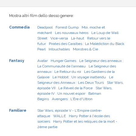
Mostra altri film dello stesso genere:
Commedia
Deadpool
Forrest Gump
Moi, moche et
méchant
Les nouveaux héros
Le Loup de Wall
Street
Vice-versa
Là-haut
Retour vers le
futur
Pirates des Caraïbes : La Malédiction du Black
Pearl
Intouchables
Monstres & Cie
Fantasy
Avatar
Hunger Games
Le Seigneur des anneaux :
La Communauté de l'anneau
Le Seigneur des
anneaux : Le Retour du roi
Les Gardiens de la
Galaxie
Le Hobbit : Un voyage inattendu
Le
Seigneur des Anneaux : Les Deux Tours
Star Wars,
épisode VII : Le Réveil de la Force
Star Wars,
épisode IV : Un nouvel espoir
Batman
Begins
Avengers : L'Ère d'Ultron
Familiare
Star Wars, épisode V - L'Empire contre-
attaque
WALL·E
Harry Potter à l'école des
sorciers
Harry Potter et les reliques de la mort -
2ème partie