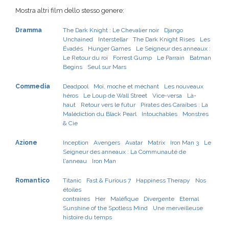
Mostra altri film dello stesso genere:
Dramma
The Dark Knight : Le Chevalier noir
Django
Unchained
Interstellar
The Dark Knight Rises
Les
Évadés
Hunger Games
Le Seigneur des anneaux :
Le Retour du roi
Forrest Gump
Le Parrain
Batman
Begins
Seul sur Mars
Commedia
Deadpool
Moi, moche et méchant
Les nouveaux
héros
Le Loup de Wall Street
Vice-versa
Là-
haut
Retour vers le futur
Pirates des Caraïbes : La
Malédiction du Black Pearl
Intouchables
Monstres
& Cie
Azione
Inception
Avengers
Avatar
Matrix
Iron Man 3
Le
Seigneur des anneaux : La Communauté de
l'anneau
Iron Man
Romantico
Titanic
Fast & Furious 7
Happiness Therapy
Nos
étoiles
contraires
Her
Maléfique
Divergente
Eternal
Sunshine of the Spotless Mind
Une merveilleuse
histoire du temps