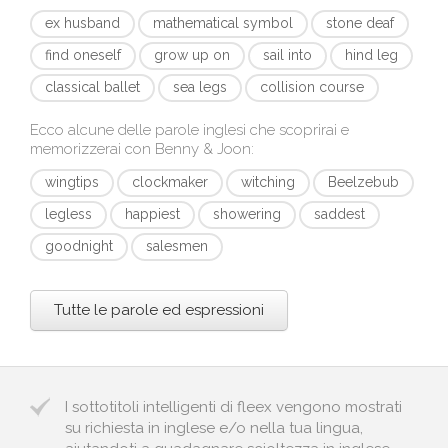
ex husband
mathematical symbol
stone deaf
find oneself
grow up on
sail into
hind leg
classical ballet
sea legs
collision course
Ecco alcune delle parole inglesi che scoprirai e
memorizzerai con
Benny & Joon
:
wingtips
clockmaker
witching
Beelzebub
legless
happiest
showering
saddest
goodnight
salesmen
Tutte le parole ed espressioni
I sottotitoli intelligenti di fleex vengono mostrati
su richiesta in inglese e/o nella tua lingua,