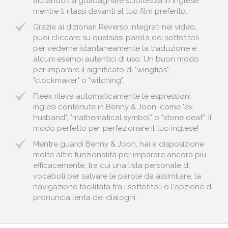
aiutandoti a guadagnare scioltezza in inglese
mentre ti rilassi davanti al tuo film preferito.
Grazie ai dizionari Reverso integrati nei video,
puoi cliccare su qualsiasi parola dei sottotitoli
per vederne istantaneamente la traduzione e
alcuni esempi autentici di uso. Un buon modo
per imparare il significato di "wingtips",
"clockmaker" o "witching".
Fleex rileva automaticamente le espressioni
inglesi contenute in Benny & Joon, come "ex
husband", "mathematical symbol" o "stone deaf". Il
modo perfetto per perfezionare il tuo inglese!
Mentre guardi Benny & Joon, hai a disposizione
molte altre funzionalità per imparare ancora più
efficacemente, tra cui una lista personale di
vocaboli per salvare le parole da assimilare, la
navigazione facilitata tra i sottotitoli o l'opzione di
pronuncia lenta dei dialoghi.