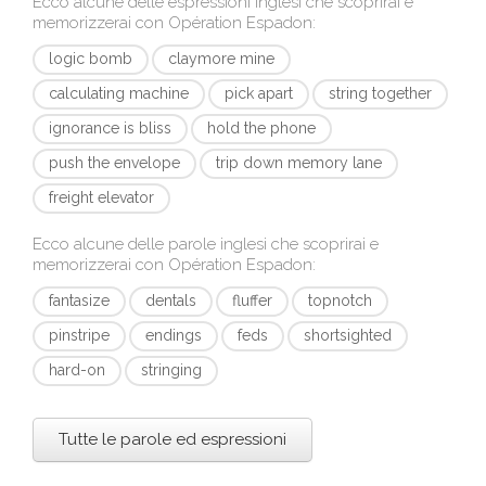
Ecco alcune delle espressioni inglesi che scoprirai e
memorizzerai con
Opération Espadon
:
logic bomb
claymore mine
calculating machine
pick apart
string together
ignorance is bliss
hold the phone
push the envelope
trip down memory lane
freight elevator
Ecco alcune delle parole inglesi che scoprirai e
memorizzerai con
Opération Espadon
:
fantasize
dentals
fluffer
topnotch
pinstripe
endings
feds
shortsighted
hard-on
stringing
Tutte le parole ed espressioni