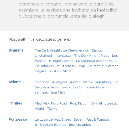
personale di vocaboli per salvare le parole da
assimilare, la navigazione facilitata tra i sottotitoli
o l'opzione di pronuncia lenta dei dialoghi.
Mostra altri film dello stesso genere:
Dramma
The Dark Knight : Le Chevalier noir
Django
Unchained
Interstellar
The Dark Knight Rises
Les
Évadés
Hunger Games
Le Seigneur des anneaux :
Le Retour du roi
Forrest Gump
Le Parrain
Batman
Begins
Seul sur Mars
Azione
Inception
Avengers
Avatar
Matrix
Iron Man 3
Le
Seigneur des anneaux : La Communauté de
l'anneau
Iron Man
Thriller
Mad Max: Fury Road
Pulp Fiction
Skyfall
Jurassic
World
Titanic
Poliziesco
Le Loup de Wall Street
Seven
Fast & Furious
6
Sherlock Holmes
Insaisissables