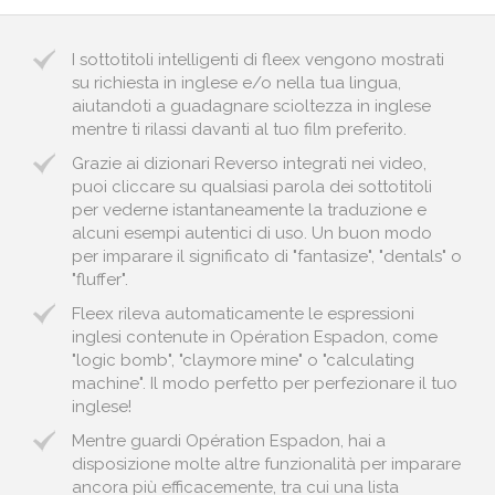
I sottotitoli intelligenti di fleex vengono mostrati
su richiesta in inglese e/o nella tua lingua,
aiutandoti a guadagnare scioltezza in inglese
mentre ti rilassi davanti al tuo film preferito.
Grazie ai dizionari Reverso integrati nei video,
puoi cliccare su qualsiasi parola dei sottotitoli
per vederne istantaneamente la traduzione e
alcuni esempi autentici di uso. Un buon modo
per imparare il significato di "fantasize", "dentals" o
"fluffer".
Fleex rileva automaticamente le espressioni
inglesi contenute in Opération Espadon, come
"logic bomb", "claymore mine" o "calculating
machine". Il modo perfetto per perfezionare il tuo
inglese!
Mentre guardi Opération Espadon, hai a
disposizione molte altre funzionalità per imparare
ancora più efficacemente, tra cui una lista