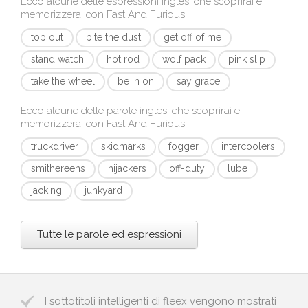
Ecco alcune delle espressioni inglesi che scoprirai e
memorizzerai con
Fast And Furious
:
top out
bite the dust
get off of me
stand watch
hot rod
wolf pack
pink slip
take the wheel
be in on
say grace
Ecco alcune delle parole inglesi che scoprirai e
memorizzerai con
Fast And Furious
:
truckdriver
skidmarks
fogger
intercoolers
smithereens
hijackers
off-duty
lube
jacking
junkyard
Tutte le parole ed espressioni
I sottotitoli intelligenti di fleex vengono mostrati