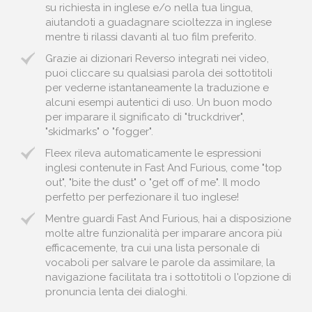
su richiesta in inglese e/o nella tua lingua,
aiutandoti a guadagnare scioltezza in inglese
mentre ti rilassi davanti al tuo film preferito.
Grazie ai dizionari Reverso integrati nei video,
puoi cliccare su qualsiasi parola dei sottotitoli
per vederne istantaneamente la traduzione e
alcuni esempi autentici di uso. Un buon modo
per imparare il significato di "truckdriver",
"skidmarks" o "fogger".
Fleex rileva automaticamente le espressioni
inglesi contenute in Fast And Furious, come "top
out", "bite the dust" o "get off of me". Il modo
perfetto per perfezionare il tuo inglese!
Mentre guardi Fast And Furious, hai a disposizione
molte altre funzionalità per imparare ancora più
efficacemente, tra cui una lista personale di
vocaboli per salvare le parole da assimilare, la
navigazione facilitata tra i sottotitoli o l'opzione di
pronuncia lenta dei dialoghi.