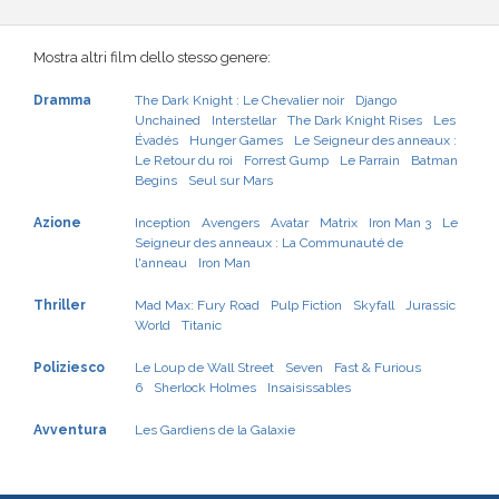
Mostra altri film dello stesso genere:
Dramma
The Dark Knight : Le Chevalier noir
Django
Unchained
Interstellar
The Dark Knight Rises
Les
Évadés
Hunger Games
Le Seigneur des anneaux :
Le Retour du roi
Forrest Gump
Le Parrain
Batman
Begins
Seul sur Mars
Azione
Inception
Avengers
Avatar
Matrix
Iron Man 3
Le
Seigneur des anneaux : La Communauté de
l'anneau
Iron Man
Thriller
Mad Max: Fury Road
Pulp Fiction
Skyfall
Jurassic
World
Titanic
Poliziesco
Le Loup de Wall Street
Seven
Fast & Furious
6
Sherlock Holmes
Insaisissables
Avventura
Les Gardiens de la Galaxie