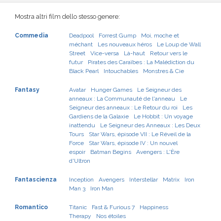
Mostra altri film dello stesso genere:
Commedia
Deadpool
Forrest Gump
Moi, moche et
méchant
Les nouveaux héros
Le Loup de Wall
Street
Vice-versa
Là-haut
Retour vers le
futur
Pirates des Caraïbes : La Malédiction du
Black Pearl
Intouchables
Monstres & Cie
Fantasy
Avatar
Hunger Games
Le Seigneur des
anneaux : La Communauté de l'anneau
Le
Seigneur des anneaux : Le Retour du roi
Les
Gardiens de la Galaxie
Le Hobbit : Un voyage
inattendu
Le Seigneur des Anneaux : Les Deux
Tours
Star Wars, épisode VII : Le Réveil de la
Force
Star Wars, épisode IV : Un nouvel
espoir
Batman Begins
Avengers : L'Ère
d'Ultron
Fantascienza
Inception
Avengers
Interstellar
Matrix
Iron
Man 3
Iron Man
Romantico
Titanic
Fast & Furious 7
Happiness
Therapy
Nos étoiles