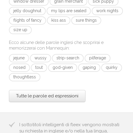
window dresser
grain merchant
sick puppy
jelly doughnut
my lips are sealed
work nights
flights of fancy
kiss ass
sure things
size up
Ecco alcune delle parole inglesi che scoprirai e
memorizzerai con
Mannequin
:
jejune
wussy
strip-search
pilferage
nosed
tout
god-given
gaping
quirky
thoughtless
Tutte le parole ed espressioni
I sottotitoli intelligenti di fleex vengono mostrati
su richiesta in inglese e/o nella tua lingua,