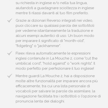
su richiesta in inglese e/o nella tua lingua,
aiutandoti a guadagnare scioltezza in inglese
mentre ti rilassi davanti al tuo film preferito.
Grazie ai dizionari Reverso integrati nei video,
puoi cliccare su qualsiasi parola dei sottotitoli
per vederne istantaneamente la traduzione e
alcuni esempi autentici di uso. Un buon modo
per imparare il significato di "month-old",
"fidgeting" o "jackhammer".
Fleex rileva automaticamente le espressioni
inglesi contenute in La Mouche 2, come "cut the
umbilical cord", "hold against" o "work nights". Il
modo perfetto per perfezionare il tuo inglese!
Mentre guardi La Mouche 2, hai a disposizione
molte altre funzionalità per imparare ancora più
efficacemente, tra cui una lista personale di
vocaboli per salvare le parole da assimilare, la
navigazione facilitata tra i sottotitoli o l'opzione di
pronuncia lenta dei dialoghi.