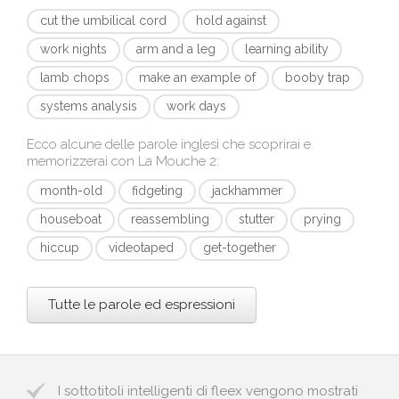
cut the umbilical cord
hold against
work nights
arm and a leg
learning ability
lamb chops
make an example of
booby trap
systems analysis
work days
Ecco alcune delle parole inglesi che scoprirai e
memorizzerai con
La Mouche 2
:
month-old
fidgeting
jackhammer
houseboat
reassembling
stutter
prying
hiccup
videotaped
get-together
Tutte le parole ed espressioni
I sottotitoli intelligenti di fleex vengono mostrati