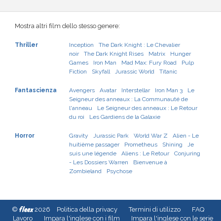
Mostra altri film dello stesso genere:
Thriller
Inception
The Dark Knight : Le Chevalier
noir
The Dark Knight Rises
Matrix
Hunger
Games
Iron Man
Mad Max: Fury Road
Pulp
Fiction
Skyfall
Jurassic World
Titanic
Fantascienza
Avengers
Avatar
Interstellar
Iron Man 3
Le
Seigneur des anneaux : La Communauté de
l'anneau
Le Seigneur des anneaux : Le Retour
du roi
Les Gardiens de la Galaxie
Horror
Gravity
Jurassic Park
World War Z
Alien - Le
huitième passager
Prometheus
Shining
Je
suis une légende
Aliens : Le Retour
Conjuring
- Les Dossiers Warren
Bienvenue à
Zombieland
Psychose
fleex
©
2026
Politica della privacy
Termini di utilizzo
FAQ
Lavoro
Impara l'inglese con i film
Impara l'inglese con le serie