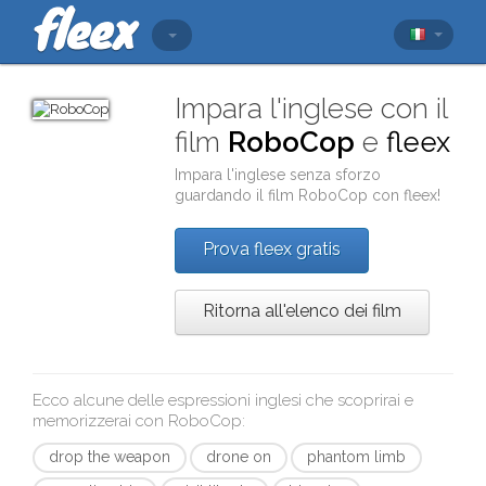
Impara l'inglese con il
film
RoboCop
e
fleex
Impara l'inglese senza sforzo
guardando il film
RoboCop
con
fleex
!
Prova fleex gratis
Ritorna all'elenco dei film
Ecco alcune delle espressioni inglesi che scoprirai e
memorizzerai con
RoboCop
:
drop the weapon
drone on
phantom limb