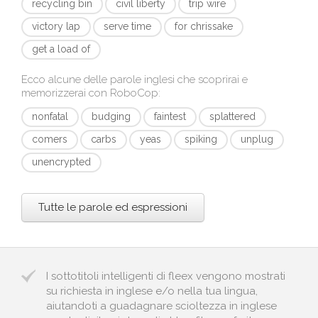
recycling bin
civil liberty
trip wire
victory lap
serve time
for chrissake
get a load of
Ecco alcune delle parole inglesi che scoprirai e
memorizzerai con
RoboCop
:
nonfatal
budging
faintest
splattered
comers
carbs
yeas
spiking
unplug
unencrypted
Tutte le parole ed espressioni
I sottotitoli intelligenti di fleex vengono mostrati
su richiesta in inglese e/o nella tua lingua,
aiutandoti a guadagnare scioltezza in inglese