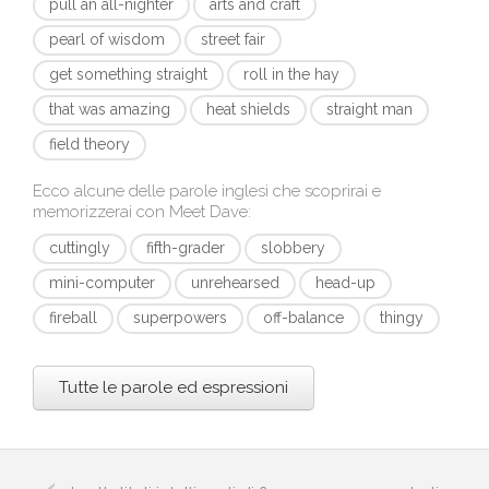
pull an all-nighter
arts and craft
pearl of wisdom
street fair
get something straight
roll in the hay
that was amazing
heat shields
straight man
field theory
Ecco alcune delle parole inglesi che scoprirai e
memorizzerai con
Meet Dave
:
cuttingly
fifth-grader
slobbery
mini-computer
unrehearsed
head-up
fireball
superpowers
off-balance
thingy
Tutte le parole ed espressioni