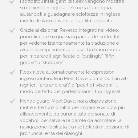
I sottotitoli intelligenti di fleex vengono mostrati
su richiesta in inglese e/o nella tua lingua,
aiutandoti a guadagnare scioltezza in inglese
mentre ti rilassi davanti al tuo film preferito.
Grazie ai dizionari Reverso integrati nei video,
puoi cliccare su qualsiasi parola dei sottotitoli
per vederne istantaneamente la traduzione e
alcuni esempi autentici di uso. Un buon modo
per imparare il significato di "cuttingly", "fifth-
grader" o "slobbery".
Fleex rileva automaticamente le espressioni
inglesi contenute in Meet Dave, come "pull an all-
nighter", "arts and craft" o "pearl of wisdom". Il
modo perfetto per perfezionare il tuo inglese!
Mentre guardi Meet Dave, hai a disposizione
molte altre funzionalità per imparare ancora più
efficacemente, tra cui una lista personale di
vocaboli per salvare le parole da assimilare, la
navigazione facilitata tra i sottotitoli o l'opzione di
pronuncia lenta dei dialoghi.