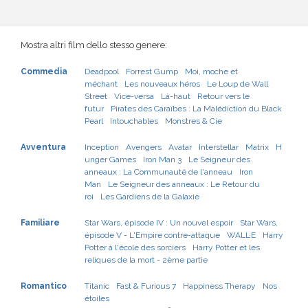
Mostra altri film dello stesso genere:
Commedia
Deadpool
Forrest Gump
Moi, moche et
méchant
Les nouveaux héros
Le Loup de Wall
Street
Vice-versa
Là-haut
Retour vers le
futur
Pirates des Caraïbes : La Malédiction du Black
Pearl
Intouchables
Monstres & Cie
Avventura
Inception
Avengers
Avatar
Interstellar
Matrix
H
unger Games
Iron Man 3
Le Seigneur des
anneaux : La Communauté de l'anneau
Iron
Man
Le Seigneur des anneaux : Le Retour du
roi
Les Gardiens de la Galaxie
Familiare
Star Wars, épisode IV : Un nouvel espoir
Star Wars,
épisode V - L'Empire contre-attaque
WALL·E
Harry
Potter à l'école des sorciers
Harry Potter et les
reliques de la mort - 2ème partie
Romantico
Titanic
Fast & Furious 7
Happiness Therapy
Nos
étoiles