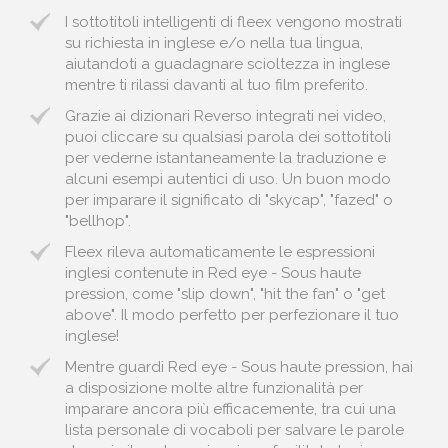
I sottotitoli intelligenti di fleex vengono mostrati
su richiesta in inglese e/o nella tua lingua,
aiutandoti a guadagnare scioltezza in inglese
mentre ti rilassi davanti al tuo film preferito.
Grazie ai dizionari Reverso integrati nei video,
puoi cliccare su qualsiasi parola dei sottotitoli
per vederne istantaneamente la traduzione e
alcuni esempi autentici di uso. Un buon modo
per imparare il significato di "skycap", "fazed" o
"bellhop".
Fleex rileva automaticamente le espressioni
inglesi contenute in Red eye - Sous haute
pression, come "slip down", "hit the fan" o "get
above". Il modo perfetto per perfezionare il tuo
inglese!
Mentre guardi Red eye - Sous haute pression, hai
a disposizione molte altre funzionalità per
imparare ancora più efficacemente, tra cui una
lista personale di vocaboli per salvare le parole