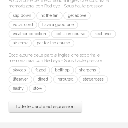
Ecco alcune delle espressioni inglesi che scoprirai e
memorizzerai con
Red eye - Sous haute pression
:
slip down
hit the fan
get above
vocal cord
have a good one
weather condition
collision course
keel over
air crew
par for the course
Ecco alcune delle parole inglesi che scoprirai e
memorizzerai con
Red eye - Sous haute pression
:
skycap
fazed
bellhop
sharpens
lifesaver
dined
rerouted
stewardess
flashy
stow
Tutte le parole ed espressioni