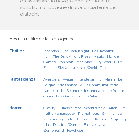
da assimilare, la navigazione facilitata tra i
sottotitoli o l'opzione di pronuncia lenta dei
dialoghi.
Mostra altri film dello stesso genere:
Thriller
Inception
The Dark Knight : Le Chevalier
noir
The Dark Knight Rises
Matrix
Hunger
Games
Iron Man
Mad Max: Fury Road
Pulp
Fiction
Skyfall
Jurassic World
Titanic
Fantascienza
Avengers
Avatar
Interstellar
Iron Man 3
Le
Seigneur des anneaux : La Communauté de
l'anneau
Le Seigneur des anneaux : Le Retour
du roi
Les Gardiens de la Galaxie
Horror
Gravity
Jurassic Park
World War Z
Alien - Le
huitième passager
Prometheus
Shining
Je
suis une légende
Aliens : Le Retour
Conjuring
- Les Dossiers Warren
Bienvenue à
Zombieland
Psychose