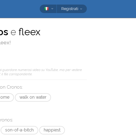
Registrati
os
e
fleex
leex
!
oi guardare numerosi video su YouTube, ma per vedere
il file corrispondente.
 con
Cronos
:
come
walk on water
ronos
:
son-of-a-bitch
happiest