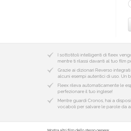
I sottotitoli intelligenti di fleex v
mentre ti rilassi davanti al tuo film p
Grazie ai dizionari Reverso integrat
alcuni esempi autentici di uso. Un 
Fleex rileva automaticamente le espr
perfezionare il tuo inglese!
Mentre guardi Cronos, hai a disposi
vocaboli per salvare le parole da ass
Mostra altri film dello stesso genere: