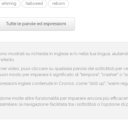
whirring
hallowed
reborn
Tutte le parole ed espressioni
engono mostrati su richiesta in inglese e/o nella tua lingua, aiut
referito.
i nei video, puoi cliccare su qualsiasi parola dei sottotitoli pe
buon modo per imparare il significato di "tempore", "crasher" o "
essioni inglesi contenute in Cronos, come "doll up", "warm regar
zione molte altre funzionalità per imparare ancora più efficacem
imilare, la navigazione facilitata tra i sottotitoli o l'opzione di