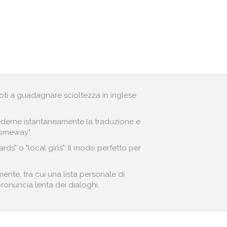
andoti a guadagnare scioltezza in inglese
r vederne istantaneamente la traduzione e
someway".
ds" o "local girls". Il modo perfetto per
ente, tra cui una lista personale di
 pronuncia lenta dei dialoghi.