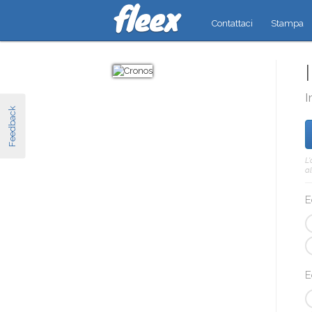
Contattaci
Stampa
I
Feedback
L
al
E
E