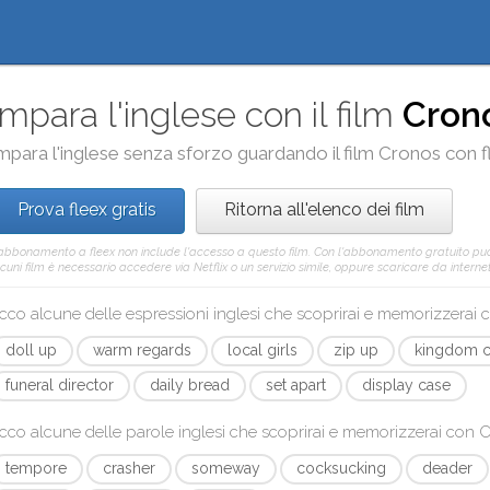
Impara l'inglese con il film
Cron
mpara l'inglese senza sforzo guardando il film
Cronos
con
f
Prova fleex gratis
Ritorna all'elenco dei film
'abbonamento a fleex non include l'accesso a questo film. Con l'abbonamento gratuito pu
cuni film è necessario accedere via Netflix o un servizio simile, oppure scaricare da internet 
cco alcune delle espressioni inglesi che scoprirai e memorizzerai
doll up
warm regards
local girls
zip up
kingdom 
funeral director
daily bread
set apart
display case
cco alcune delle parole inglesi che scoprirai e memorizzerai con
C
tempore
crasher
someway
cocksucking
deader