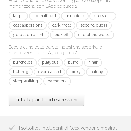
Ecco alcune delle espressioni inglesi che scoprirai e
memorizzerai con
L'Âge de glace 2
:
tar pit
not half bad
mine field
breeze in
cast aspersions
dark meat
second guess
go out on a limb
pick off
end of the world
Ecco alcune delle parole inglesi che scoprirai e
memorizzerai con
L'Âge de glace 2
:
blindfolds
platypus
burro
niner
bullfrog
overreacted
picky
patchy
sleepwalking
bachelors
Tutte le parole ed espressioni
I sottotitoli intelligenti di fleex vengono mostrati