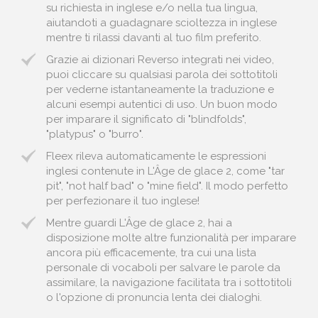
su richiesta in inglese e/o nella tua lingua,
aiutandoti a guadagnare scioltezza in inglese
mentre ti rilassi davanti al tuo film preferito.
Grazie ai dizionari Reverso integrati nei video,
puoi cliccare su qualsiasi parola dei sottotitoli
per vederne istantaneamente la traduzione e
alcuni esempi autentici di uso. Un buon modo
per imparare il significato di "blindfolds",
"platypus" o "burro".
Fleex rileva automaticamente le espressioni
inglesi contenute in L'Âge de glace 2, come "tar
pit", "not half bad" o "mine field". Il modo perfetto
per perfezionare il tuo inglese!
Mentre guardi L'Âge de glace 2, hai a
disposizione molte altre funzionalità per imparare
ancora più efficacemente, tra cui una lista
personale di vocaboli per salvare le parole da
assimilare, la navigazione facilitata tra i sottotitoli
o l'opzione di pronuncia lenta dei dialoghi.