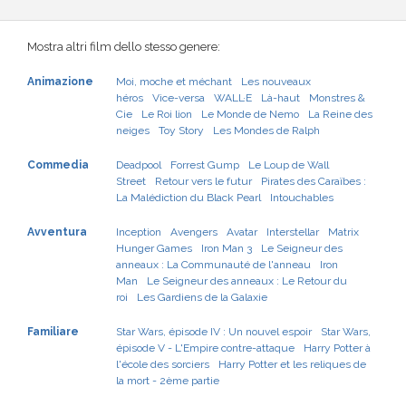
Mostra altri film dello stesso genere:
Animazione
Moi, moche et méchant
Les nouveaux
héros
Vice-versa
WALL·E
Là-haut
Monstres &
Cie
Le Roi lion
Le Monde de Nemo
La Reine des
neiges
Toy Story
Les Mondes de Ralph
Commedia
Deadpool
Forrest Gump
Le Loup de Wall
Street
Retour vers le futur
Pirates des Caraïbes :
La Malédiction du Black Pearl
Intouchables
Avventura
Inception
Avengers
Avatar
Interstellar
Matrix
Hunger Games
Iron Man 3
Le Seigneur des
anneaux : La Communauté de l'anneau
Iron
Man
Le Seigneur des anneaux : Le Retour du
roi
Les Gardiens de la Galaxie
Familiare
Star Wars, épisode IV : Un nouvel espoir
Star Wars,
épisode V - L'Empire contre-attaque
Harry Potter à
l'école des sorciers
Harry Potter et les reliques de
la mort - 2ème partie