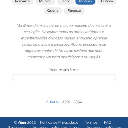
Romance
Musical
Terror
Mistério
História
Guerra
Faroeste
Ver filmes de mistério é uma ótima maneira de melhorar o
seu inglês. Descubra todas as particularidades e
excentricidades do nosso mundo, enquanto aprende
novas palavras e expressões. Abaixo encontram-se
alguns exemplos de filmes de mistério que pode
começar a ver para aperfeiçoar o seu inglês.
Procure um filme:
Anterior
| 2301 - 2350
fleex
©
2026
Política de Privacidade
Termos
FAQ
Empregos
Aprender inglês com filmes
Aprender inglês com