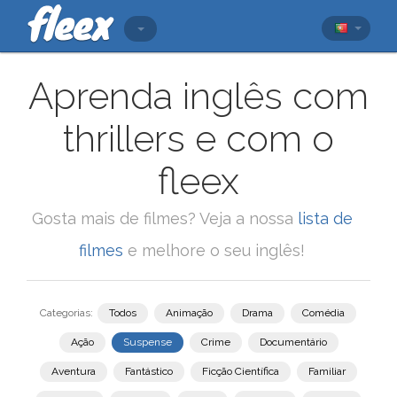
Aprenda inglês com
thrillers e com o
fleex
Gosta mais de filmes? Veja a nossa
lista de
filmes
e melhore o seu inglês!
Categorias:
Todos
Animação
Drama
Comédia
Ação
Suspense
Crime
Documentário
Aventura
Fantástico
Ficção Científica
Familiar