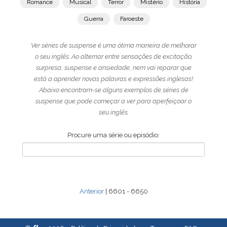
Romance
Musical
Terror
Mistério
História
Guerra
Faroeste
Ver séries de suspense é uma ótima maneira de melhorar
o seu inglês. Ao alternar entre sensações de excitação,
surpresa, suspense e ansiedade, nem vai reparar que
está a aprender novas palavras e expressões inglesas!
Abaixo encontram-se alguns exemplos de séries de
suspense que pode começar a ver para aperfeiçoar o
seu inglês.
Procure uma série ou episódio:
Anterior
| 6601 - 6650