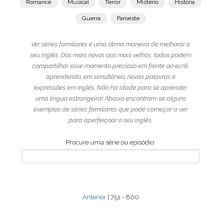
Romance
Musical
Terror
Mistério
História
Guerra
Faroeste
Ver séries familiares é uma ótima maneira de melhorar o
seu inglês. Dos mais novos aos mais velhos, todos podem
compartilhar esse momento precioso em frente ao ecrã,
aprendendo, em simultâneo, novas palavras e
expressões em inglês. Não há idade para se aprender
uma língua estrangeira! Abaixo encontram-se alguns
exemplos de séries familiares que pode começar a ver
para aperfeiçoar o seu inglês.
Procure uma série ou episódio:
Anterior
| 751 - 800