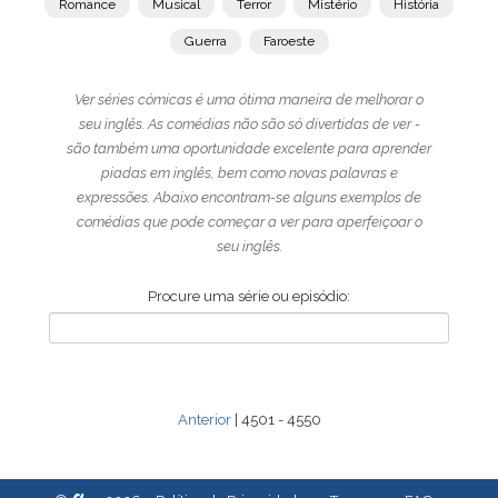
Romance
Musical
Terror
Mistério
História
Guerra
Faroeste
Ver séries cómicas é uma ótima maneira de melhorar o
seu inglês. As comédias não são só divertidas de ver -
são também uma oportunidade excelente para aprender
piadas em inglês, bem como novas palavras e
expressões. Abaixo encontram-se alguns exemplos de
comédias que pode começar a ver para aperfeiçoar o
seu inglês.
Procure uma série ou episódio:
Anterior
| 4501 - 4550