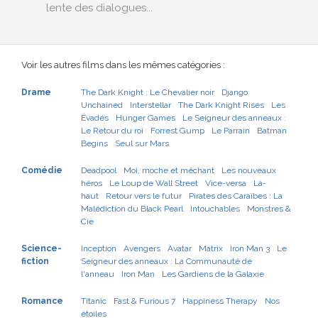
lente des dialogues...
Voir les autres films dans les mêmes catégories :
Drame
The Dark Knight : Le Chevalier noir
Django
Unchained
Interstellar
The Dark Knight Rises
Les
Évadés
Hunger Games
Le Seigneur des anneaux :
Le Retour du roi
Forrest Gump
Le Parrain
Batman
Begins
Seul sur Mars
Comédie
Deadpool
Moi, moche et méchant
Les nouveaux
héros
Le Loup de Wall Street
Vice-versa
Là-
haut
Retour vers le futur
Pirates des Caraïbes : La
Malédiction du Black Pearl
Intouchables
Monstres &
Cie
Science-
Inception
Avengers
Avatar
Matrix
Iron Man 3
Le
fiction
Seigneur des anneaux : La Communauté de
l'anneau
Iron Man
Les Gardiens de la Galaxie
Romance
Titanic
Fast & Furious 7
Happiness Therapy
Nos
étoiles