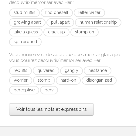
découvrir/mémoriser avec
Her
:
stud muffin
find oneself
letter writer
growing apart
pull apart
human relationship
take a guess
crack up
stomp on
spin around
Vous trouverez ci-dessous quelques mots anglais que
vous pourrez découvrir/mémoriser avec
Her
:
rebuffs
quivered
gangly
hesitance
worrier
stomp
hard-on
disorganized
perceptive
perv
Voir tous les mots et expressions