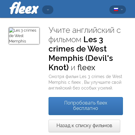
Учите английский с
фильмом
Les 3
crimes de West
Memphis (Devil's
Knot)
и
fleex
Смотря фильм
Les 3 crimes de West
Memphis
с
fleex
, Вы улучшите свой
английский без особых усилий.
Попробовать fleex
бесплатно
Назад к списку фильмов