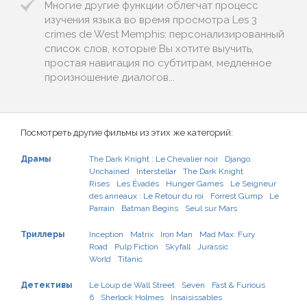
Многие другие функции облегчат процесс
изучения языка во время просмотра Les 3
crimes de West Memphis: персонализированный
список слов, которые Вы хотите выучить,
простая навигация по субтитрам, медленное
произношение диалогов...
Посмотреть другие фильмы из этих же категорий:
Драмы
The Dark Knight : Le Chevalier noir
Django
Unchained
Interstellar
The Dark Knight
Rises
Les Évadés
Hunger Games
Le Seigneur
des anneaux : Le Retour du roi
Forrest Gump
Le
Parrain
Batman Begins
Seul sur Mars
Триллеры
Inception
Matrix
Iron Man
Mad Max: Fury
Road
Pulp Fiction
Skyfall
Jurassic
World
Titanic
Детективы
Le Loup de Wall Street
Seven
Fast & Furious
6
Sherlock Holmes
Insaisissables