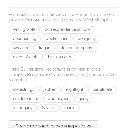
Вот некоторые английские выражения, которые Вы
узнаете/запомните с
Les 3 crimes de West Memphis
:
writing table
correspondence school
deer hunting
pocket knife
beef jerky
swear in
drag in
electric company
piece of cloth
hell on earth
Ниже Вы увидете несколько английских слов,
которые Вы узнаете/запомните с
Les 3 crimes de West
Memphis
:
shoestrings
jabbed
nightlight
barbiturate
co-defendant
worshippers
jerky
mahogany
Satanic
manic
Посмотреть все слова и выражения