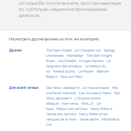
которые Вы хотите выучить, простая навигация
по субтитрам, медленное произношение
диалогов...
Посмотреть другие фильмы из этих же категорий:
Драмы
The Dark Knight : Le Chevalier noir
Django
Unchained
Interstellar
The Dark Knight
Rises
Les Évadés
Hunger Games
Le
Seigneur des anneaux : Le Retour du
roi
Forrest Gump
Le Parrain
Batman
Begins
Seul sur Mars
Для всей семьи
Star Wars, épisode IV : Un nouvel espoir
Moi,
moche et méchant
Les nouveaux héros
Star
Wars, épisode V - L'Empire contre-
attaque
Vice-versa
WALL·E
Là-
haut
Retour vers le futur
Harry Potter à
l'école des sorciers
Harry Potter et les
reliques de la mort - 2ème partie
Monstres &
Cie