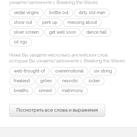
узнаете/запомните с
Breaking the Waves
:
vestal virgins
bottle out
dirty old man
show out
perk up
messing about
silver screen
get well soon
dance hall
oil rigs
Ниже Вы увидете несколько английских слов,
которые Вы узнаете/запомните с
Breaking the Waves
:
well-thought-of
overemotional
six-string
freakiest
girlies
neurotic
sicker
breaths
sinned
matrimony
Посмотреть все слова и выражения