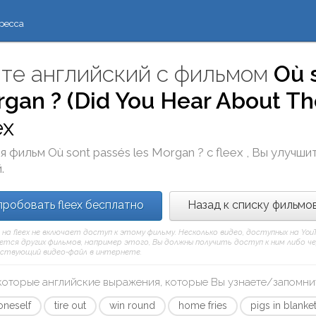
ресса
те английский с фильмом
Où 
gan ? (Did You Hear About T
ex
я фильм
Où sont passés les Morgan ?
с
fleex
, Вы улучши
.
робовать fleex бесплатно
Назад к списку фильмо
 на fleex не включает доступ к этому фильму. Несколько видео, доступных на Yo
тся других фильмов, например этого, Вы должны получить доступ к ним либо через
ствующий видео-файл в интернете.
которые английские выражения, которые Вы узнаете/запомни
oneself
tire out
win round
home fries
pigs in blanke