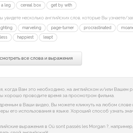
 a leg
cereal box
get by with
ы увидете несколько английских слов, которые Вы узнаете/з
ighting
marveling
page-turner
procrastinated
moan
less
happiest
leapt
смотреть все слова и выражения
ся, когда Вам это необходимо, на английском и/или Вашем 
 Вы хорошо проводите время за просмотром фильма.
дренным в Ваши видео, Вы можете кликнуть на любом слове в
ры его использования в языке. Хороший способ узнать значени
йские выражения в Où sont passés les Morgan ?, например, "hel
ать свой английский!