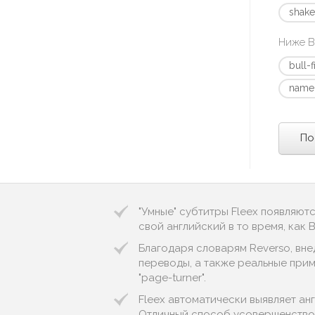
shake
Ниже В
bull-f
name
По
"Умные" субтитры Fleex появляют
свой английский в то время, как
Благодаря словарям Reverso, вне
переводы, а также реальные приме
"page-turner".
Fleex автоматически выявляет англи
Отличный способ усовершенствов