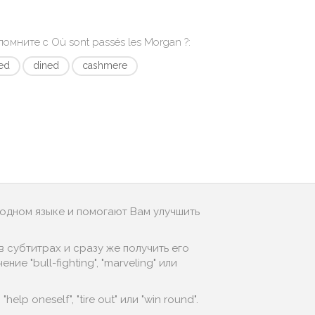
апомните с
Où sont passés les Morgan ?
:
ed
dined
cashmere
родном языке и помогают Вам улучшить
 субтитрах и сразу же получить его
е "bull-fighting", "marveling" или
p oneself", "tire out" или "win round".