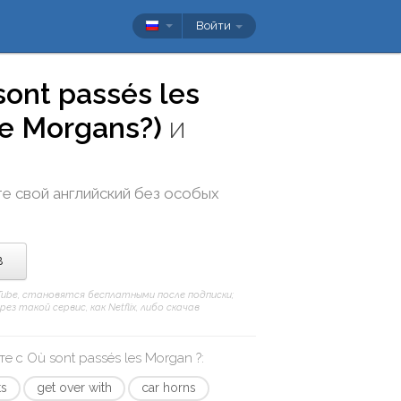
Войти
sont passés les
he Morgans?)
и
те свой английский без особых
в
uTube, становятся бесплатными после подписки;
 такой сервис, как Netflix, либо скачав
те с
Où sont passés les Morgan ?
:
ts
get over with
car horns