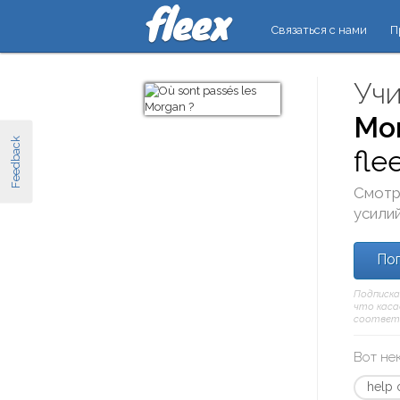
Связаться с нами
П
Учи
Mor
Feedback
fle
Смотр
усилий
Поп
Подписка
что касае
соответ
Вот не
help 