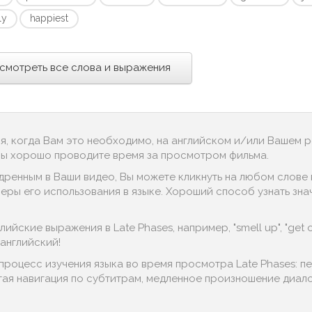
ly
happiest
смотреть все слова и выражения
ся, когда Вам это необходимо, на английском и/или Вашем 
 Вы хорошо проводите время за просмотром фильма.
дренным в Ваши видео, Вы можете кликнуть на любом слове в
ры его использования в языке. Хороший способ узнать значени
ийские выражения в Late Phases, например, "smell up", "get o
английский!
процесс изучения языка во время просмотра Late Phases: 
тая навигация по субтитрам, медленное произношение диалог