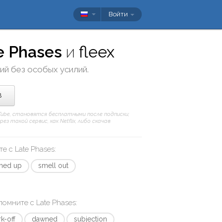
Войти
e Phases
и
fleex
кий без особых усилий.
в
uTube, становятся бесплатными после подписки;
 такой сервис, как Netflix, либо скачав
те с
Late Phases
:
ched up
smell out
апомните с
Late Phases
:
rk-off
dawned
subjection