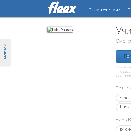
Связаться с нами
П
Учи
Смотр
Feedback
Поп
Подписка
что касае
соответ
Вот не
smell
hugs 
Ниже В
pricie