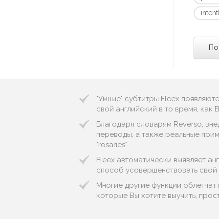
intent
По
"Умные" субтитры Fleex появляют
свой английский в то время, как
Благодаря словарям Reverso, вне
переводы, а также реальные приме
"rosaries".
Fleex автоматически выявляет англ
способ усовершенствовать свой 
Многие другие функции облегчат 
которые Вы хотите выучить, прос