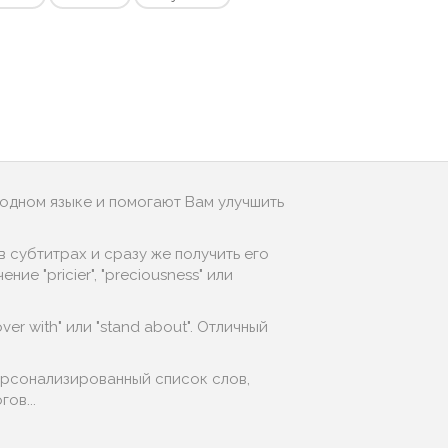
родном языке и помогают Вам улучшить
 субтитрах и сразу же получить его
е "pricier", "preciousness" или
ver with" или "stand about". Отличный
персонализированный список слов,
ов...