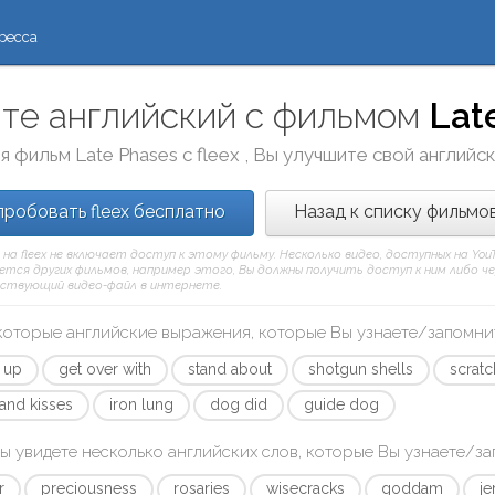
ресса
те английский с фильмом
Lat
я фильм
Late Phases
с
fleex
, Вы улучшите свой английс
робовать fleex бесплатно
Назад к списку фильмо
 на fleex не включает доступ к этому фильму. Несколько видео, доступных на Yo
тся других фильмов, например этого, Вы должны получить доступ к ним либо через
ствующий видео-файл в интернете.
которые английские выражения, которые Вы узнаете/запомни
 up
get over with
stand about
shotgun shells
scrat
and kisses
iron lung
dog did
guide dog
ы увидете несколько английских слов, которые Вы узнаете/з
r
preciousness
rosaries
wisecracks
goddam
je