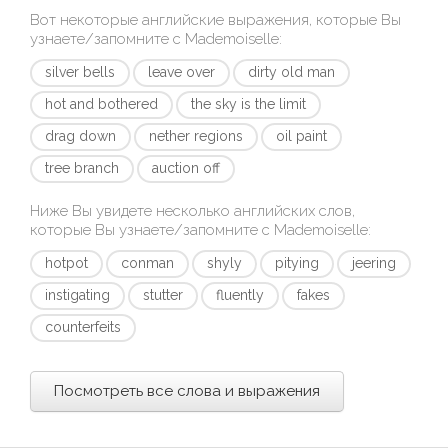
Вот некоторые английские выражения, которые Вы
узнаете/запомните с
Mademoiselle
:
silver bells
leave over
dirty old man
hot and bothered
the sky is the limit
drag down
nether regions
oil paint
tree branch
auction off
Ниже Вы увидете несколько английских слов,
которые Вы узнаете/запомните с
Mademoiselle
:
hotpot
conman
shyly
pitying
jeering
instigating
stutter
fluently
fakes
counterfeits
Посмотреть все слова и выражения