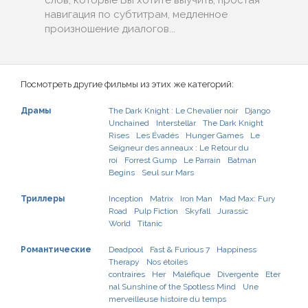
слов, которые Вы хотите выучить, простая
навигация по субтитрам, медленное
произношение диалогов...
Посмотреть другие фильмы из этих же категорий:
Драмы
The Dark Knight : Le Chevalier noir
Django
Unchained
Interstellar
The Dark Knight
Rises
Les Évadés
Hunger Games
Le
Seigneur des anneaux : Le Retour du
roi
Forrest Gump
Le Parrain
Batman
Begins
Seul sur Mars
Триллеры
Inception
Matrix
Iron Man
Mad Max: Fury
Road
Pulp Fiction
Skyfall
Jurassic
World
Titanic
Романтические
Deadpool
Fast & Furious 7
Happiness
Therapy
Nos étoiles
contraires
Her
Maléfique
Divergente
Eter
nal Sunshine of the Spotless Mind
Une
merveilleuse histoire du temps