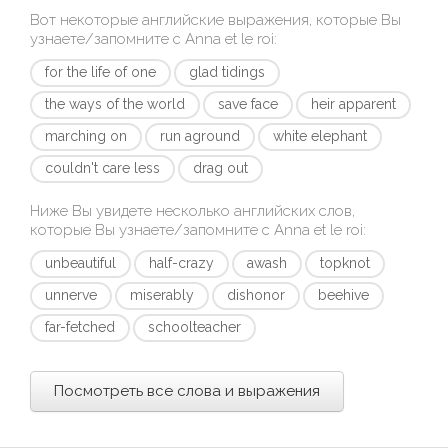
Вот некоторые английские выражения, которые Вы
узнаете/запомните с
Anna et le roi
:
for the life of one
glad tidings
the ways of the world
save face
heir apparent
marching on
run aground
white elephant
couldn't care less
drag out
Ниже Вы увидете несколько английских слов,
которые Вы узнаете/запомните с
Anna et le roi
:
unbeautiful
half-crazy
awash
topknot
unnerve
miserably
dishonor
beehive
far-fetched
schoolteacher
Посмотреть все слова и выражения