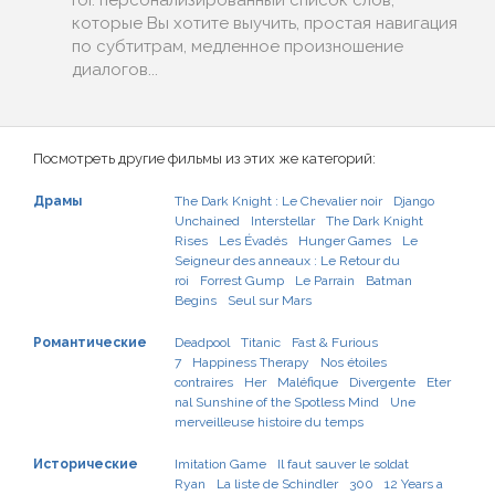
roi: персонализированный список слов,
которые Вы хотите выучить, простая навигация
по субтитрам, медленное произношение
диалогов...
Посмотреть другие фильмы из этих же категорий:
Драмы
The Dark Knight : Le Chevalier noir
Django
Unchained
Interstellar
The Dark Knight
Rises
Les Évadés
Hunger Games
Le
Seigneur des anneaux : Le Retour du
roi
Forrest Gump
Le Parrain
Batman
Begins
Seul sur Mars
Романтические
Deadpool
Titanic
Fast & Furious
7
Happiness Therapy
Nos étoiles
contraires
Her
Maléfique
Divergente
Eter
nal Sunshine of the Spotless Mind
Une
merveilleuse histoire du temps
Исторические
Imitation Game
Il faut sauver le soldat
Ryan
La liste de Schindler
300
12 Years a