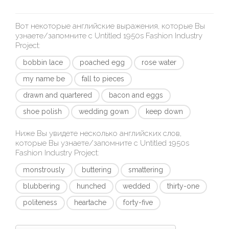
Вот некоторые английские выражения, которые Вы
узнаете/запомните с
Untitled 1950s Fashion Industry
Project
:
bobbin lace
poached egg
rose water
my name be
fall to pieces
drawn and quartered
bacon and eggs
shoe polish
wedding gown
keep down
Ниже Вы увидете несколько английских слов,
которые Вы узнаете/запомните с
Untitled 1950s
Fashion Industry Project
:
monstrously
buttering
smattering
blubbering
hunched
wedded
thirty-one
politeness
heartache
forty-five