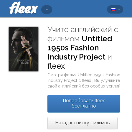
Учите английский с
фильмом
Untitled
1950s Fashion
Industry Project
и
fleex
Смотря фильм
Untitled 1950s Fashion
Industry Project
с
fleex
, Вы улучшите
свой английский без особых усилий.
Попробовать fleex
бесплатно
Назад к списку фильмов