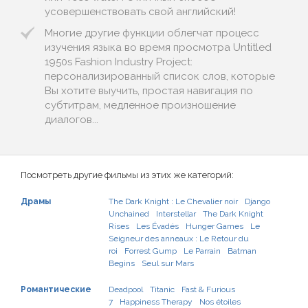
усовершенствовать свой английский!
Многие другие функции облегчат процесс
изучения языка во время просмотра Untitled
1950s Fashion Industry Project:
персонализированный список слов, которые
Вы хотите выучить, простая навигация по
субтитрам, медленное произношение
диалогов...
Посмотреть другие фильмы из этих же категорий:
Драмы
The Dark Knight : Le Chevalier noir
Django
Unchained
Interstellar
The Dark Knight
Rises
Les Évadés
Hunger Games
Le
Seigneur des anneaux : Le Retour du
roi
Forrest Gump
Le Parrain
Batman
Begins
Seul sur Mars
Романтические
Deadpool
Titanic
Fast & Furious
7
Happiness Therapy
Nos étoiles