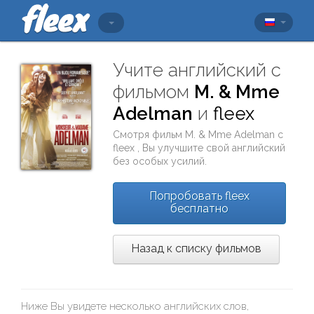
Учите английский с
фильмом
M. & Mme
Adelman
и
fleex
Смотря фильм
M. & Mme Adelman
с
fleex
, Вы улучшите свой английский
без особых усилий.
Попробовать fleex
бесплатно
Назад к списку фильмов
Ниже Вы увидете несколько английских слов,