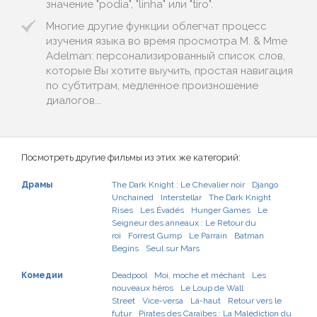
значение "podia", "linha" или "tiro".
Многие другие функции облегчат процесс
изучения языка во время просмотра M. & Mme
Adelman: персонализированный список слов,
которые Вы хотите выучить, простая навигация
по субтитрам, медленное произношение
диалогов...
Посмотреть другие фильмы из этих же категорий:
Драмы
The Dark Knight : Le Chevalier noir
Django
Unchained
Interstellar
The Dark Knight
Rises
Les Évadés
Hunger Games
Le
Seigneur des anneaux : Le Retour du
roi
Forrest Gump
Le Parrain
Batman
Begins
Seul sur Mars
Комедии
Deadpool
Moi, moche et méchant
Les
nouveaux héros
Le Loup de Wall
Street
Vice-versa
Là-haut
Retour vers le
futur
Pirates des Caraïbes : La Malédiction du