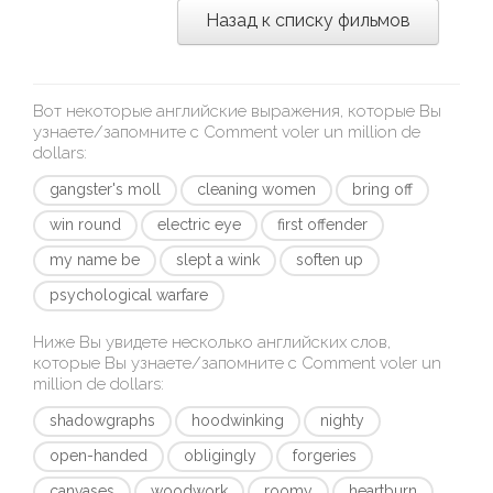
Назад к списку фильмов
Вот некоторые английские выражения, которые Вы
узнаете/запомните с
Comment voler un million de
dollars
:
gangster's moll
cleaning women
bring off
win round
electric eye
first offender
my name be
slept a wink
soften up
psychological warfare
Ниже Вы увидете несколько английских слов,
которые Вы узнаете/запомните с
Comment voler un
million de dollars
:
shadowgraphs
hoodwinking
nighty
open-handed
obligingly
forgeries
canvases
woodwork
roomy
heartburn