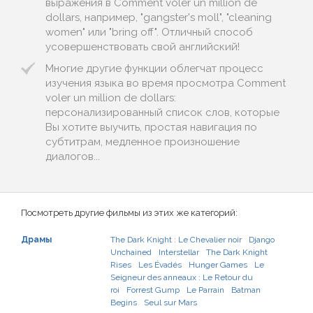
выражения в Comment voler un million de
dollars, например, "gangster's moll", "cleaning
women" или "bring off". Отличный способ
усовершенствовать свой английский!
Многие другие функции облегчат процесс
изучения языка во время просмотра Comment
voler un million de dollars:
персонализированный список слов, которые
Вы хотите выучить, простая навигация по
субтитрам, медленное произношение
диалогов...
Посмотреть другие фильмы из этих же категорий:
Драмы
The Dark Knight : Le Chevalier noir
Django
Unchained
Interstellar
The Dark Knight
Rises
Les Évadés
Hunger Games
Le
Seigneur des anneaux : Le Retour du
roi
Forrest Gump
Le Parrain
Batman
Begins
Seul sur Mars