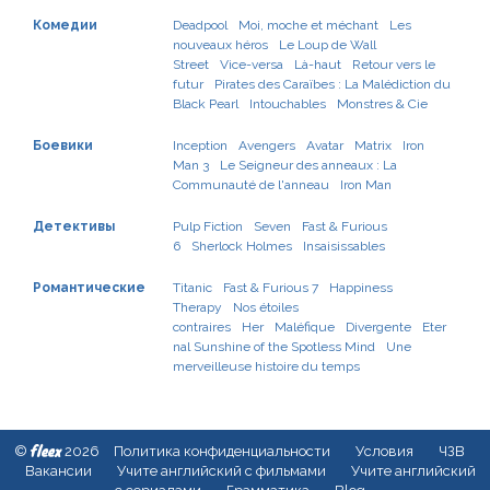
Комедии
Deadpool
Moi, moche et méchant
Les
nouveaux héros
Le Loup de Wall
Street
Vice-versa
Là-haut
Retour vers le
futur
Pirates des Caraïbes : La Malédiction du
Black Pearl
Intouchables
Monstres & Cie
Боевики
Inception
Avengers
Avatar
Matrix
Iron
Man 3
Le Seigneur des anneaux : La
Communauté de l'anneau
Iron Man
Детективы
Pulp Fiction
Seven
Fast & Furious
6
Sherlock Holmes
Insaisissables
Романтические
Titanic
Fast & Furious 7
Happiness
Therapy
Nos étoiles
contraires
Her
Maléfique
Divergente
Eter
nal Sunshine of the Spotless Mind
Une
merveilleuse histoire du temps
fleex
©
2026
Политика конфиденциальности
Условия
ЧЗВ
Вакансии
Учите английский с фильмами
Учите английский