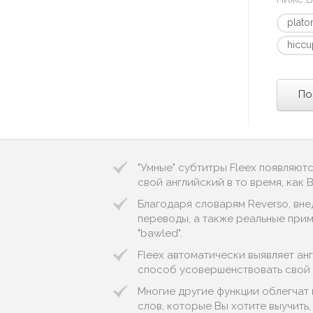
plato
hiccu
По
"Умные" субтитры Fleex появляют
свой английский в то время, как
Благодаря словарям Reverso, вне
переводы, а также реальные пример
"bawled".
Fleex автоматически выявляет англи
способ усовершенствовать свой 
Многие другие функции облегчат 
слов, которые Вы хотите выучить