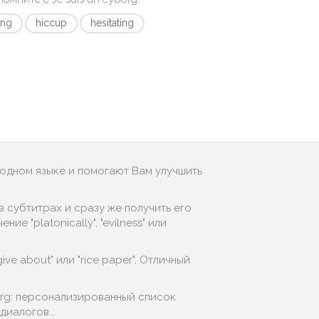
ing
hiccup
hesitating
родном языке и помогают Вам улучшить
 субтитрах и сразу же получить его
 "platonically", "evilness" или
ive about" или "rice paper". Отличный
org: персонализированный список
иалогов...