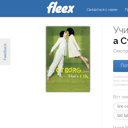
Связаться с нами
П
Учи
a C
Feedback
Смотр
Поп
Подписка
что касае
соответ
Вот не
tire o
tall t
Ниже В