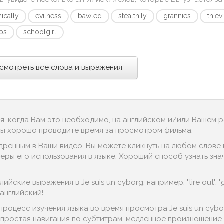
nically
evilness
bawled
stealthily
grannies
thiev
ps
schoolgirl
смотреть все слова и выражения
ся, когда Вам это необходимо, на английском и/или Вашем 
 Вы хорошо проводите время за просмотром фильма.
дренным в Ваши видео, Вы можете кликнуть на любом слове в
ы его использования в языке. Хороший способ узнать значение
йские выражения в Je suis un cyborg, например, "tire out", "g
английский!
процесс изучения языка во время просмотра Je suis un cyb
, простая навигация по субтитрам, медленное произношение д