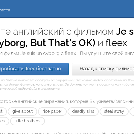
ресса
те английский с фильмом
Je s
yborg, But That's OK)
и
fleex
я фильм
Je suis un cyborg
с
fleex
, Вы улучшите свой анг
робовать fleex бесплатно
Назад к списку фильмо
 на fleex не включает доступ к этому фильму. Несколько видео, доступных на Yo
тся других фильмов, например этого, Вы должны получить доступ к ним либо через
ствующий видео-файл в интернете.
которые английские выражения, которые Вы узнаете/запомни
ut
give about
rice paper
deadly sins
steal away
ales
little brothers
ы увидете несколько английских слов, которые Вы узнаете/з