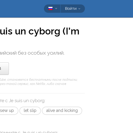
Войти
uis un cyborg (I'm
лийский без особых усилий.
в
uTube, становятся бесплатными после подписки;
 такой сервис, как Netflix, либо скачав
те с
Je suis un cyborg
:
sew up
let slip
alive and kicking
апомните с
Je suis un cyborg
: