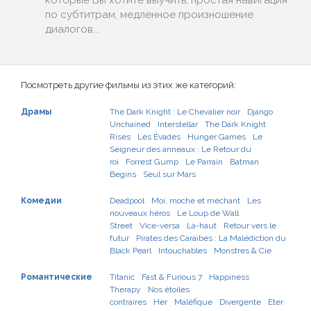
которые Вы хотите выучить, простая навигация
по субтитрам, медленное произношение
диалогов...
Посмотреть другие фильмы из этих же категорий:
Драмы
The Dark Knight : Le Chevalier noir
Django
Unchained
Interstellar
The Dark Knight
Rises
Les Évadés
Hunger Games
Le
Seigneur des anneaux : Le Retour du
roi
Forrest Gump
Le Parrain
Batman
Begins
Seul sur Mars
Комедии
Deadpool
Moi, moche et méchant
Les
nouveaux héros
Le Loup de Wall
Street
Vice-versa
Là-haut
Retour vers le
futur
Pirates des Caraïbes : La Malédiction du
Black Pearl
Intouchables
Monstres & Cie
Романтические
Titanic
Fast & Furious 7
Happiness
Therapy
Nos étoiles
contraires
Her
Maléfique
Divergente
Eter