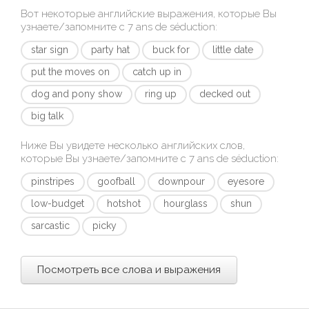
Вот некоторые английские выражения, которые Вы
узнаете/запомните с
7 ans de séduction
:
star sign
party hat
buck for
little date
put the moves on
catch up in
dog and pony show
ring up
decked out
big talk
Ниже Вы увидете несколько английских слов,
которые Вы узнаете/запомните с
7 ans de séduction
:
pinstripes
goofball
downpour
eyesore
low-budget
hotshot
hourglass
shun
sarcastic
picky
Посмотреть все слова и выражения