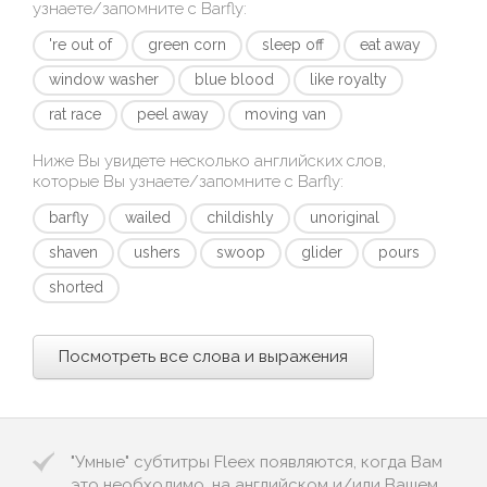
узнаете/запомните с
Barfly
:
're out of
green corn
sleep off
eat away
window washer
blue blood
like royalty
rat race
peel away
moving van
Ниже Вы увидете несколько английских слов,
которые Вы узнаете/запомните с
Barfly
:
barfly
wailed
childishly
unoriginal
shaven
ushers
swoop
glider
pours
shorted
Посмотреть все слова и выражения
"Умные" субтитры Fleex появляются, когда Вам
это необходимо, на английском и/или Вашем