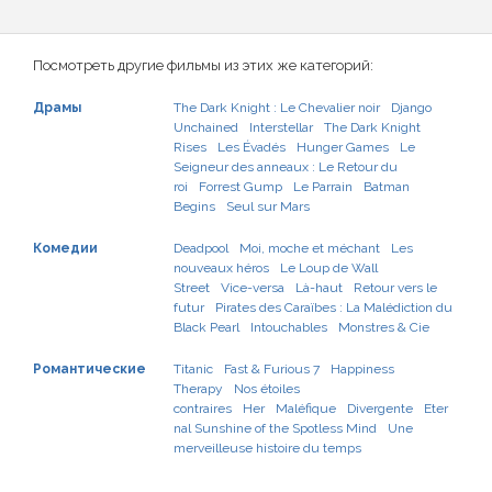
Посмотреть другие фильмы из этих же категорий:
Драмы
The Dark Knight : Le Chevalier noir
Django
Unchained
Interstellar
The Dark Knight
Rises
Les Évadés
Hunger Games
Le
Seigneur des anneaux : Le Retour du
roi
Forrest Gump
Le Parrain
Batman
Begins
Seul sur Mars
Комедии
Deadpool
Moi, moche et méchant
Les
nouveaux héros
Le Loup de Wall
Street
Vice-versa
Là-haut
Retour vers le
futur
Pirates des Caraïbes : La Malédiction du
Black Pearl
Intouchables
Monstres & Cie
Романтические
Titanic
Fast & Furious 7
Happiness
Therapy
Nos étoiles
contraires
Her
Maléfique
Divergente
Eter
nal Sunshine of the Spotless Mind
Une
merveilleuse histoire du temps