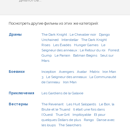
диалогов...
Посмотреть другие фильмы из этих же категорий:
Драмы
The Dark Knight : Le Chevalier noir
Django
Unchained
Interstellar
The Dark Knight
Rises
Les Évadés
Hunger Games
Le
Seigneur des anneaux : Le Retour du roi
Forrest
Gump
Le Parrain
Batman Begins
Seul sur
Mars
Боевики
Inception
Avengers
Avatar
Matrix
Iron Man
3
Le Seigneur des anneaux : La Communauté
de l'anneau
Iron Man
Приключения
Les Gardiens de la Galaxie
Вестерны
The Revenant
Les Huit Salopards
Le Bon, la
Brute et le Truand
Il était une fois dans
l'Ouest
True Grit
Impitoyable
Et pour
quelques Dollars de plus
Rango
Danse avec
les loups
The Searchers