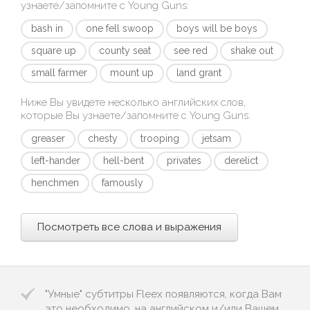
узнаете/запомните с
Young Guns
:
bash in
one fell swoop
boys will be boys
square up
county seat
see red
shake out
small farmer
mount up
land grant
Ниже Вы увидете несколько английских слов,
которые Вы узнаете/запомните с
Young Guns
:
greaser
chesty
trooping
jetsam
left-hander
hell-bent
privates
derelict
henchmen
famously
Посмотреть все слова и выражения
"Умные" субтитры Fleex появляются, когда Вам
это необходимо, на английском и/или Вашем