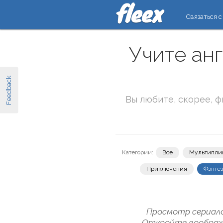
Связаться с
Учите ан
Feedback
Вы любите, скорее, 
Категории:
Все
Мультипли
Приключения
Фэнте
Просмотр сериало
Откройте вообража