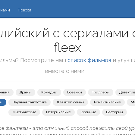
 нами
Пресса
глийский с сериалами 
fleex
фильмы? Посмотрите наш
список фильмов
и улучш
вместе с ними!
кация
Драмы
Комедии
Боевики
Триллеры
Детекти
зи
Научная фантастика
Для всей семьи
Романтические
М
Мистические
Исторические
Военные
Вестерны
в фэнтези - это отличный способ повысить свой уро
емые миры, при этом выучивая английские слова и 