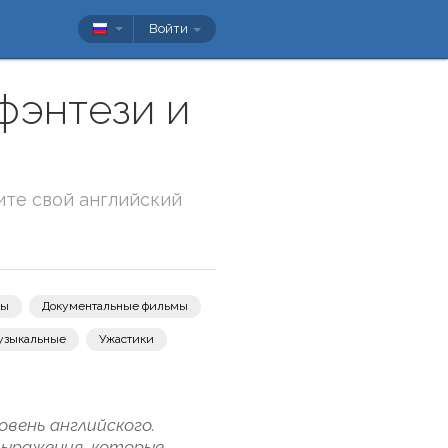
Войти
фэнтези и
ите свой английский
вы
Документальные фильмы
узыкальные
Ужастики
вень английского.
выражения, которые