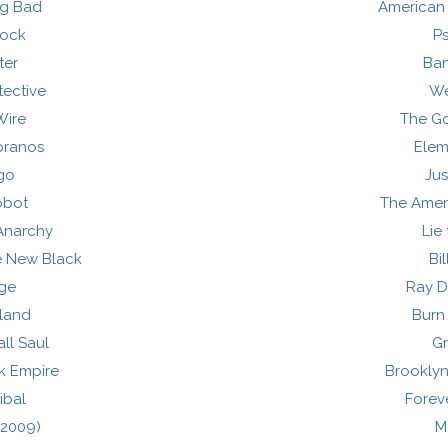
ng Bad
American 
lock
P
ter
Ba
tective
W
Wire
The G
pranos
Elem
go
Jus
obot
The Ameri
Anarchy
Lie
e New Black
Bil
nge
Ray 
land
Burn
all Saul
G
k Empire
Brooklyn
ibal
Foreve
(2009)
M