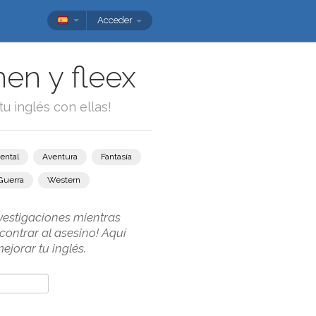
Acceder
en y fleex
tu inglés con ellas!
ental
Aventura
Fantasía
Guerra
Western
nvestigaciones mientras
contrar al asesino! Aquí
jorar tu inglés.