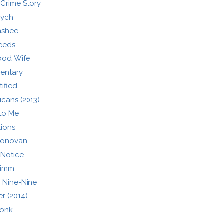
Crime Story
sych
nshee
eeds
ood Wife
entary
tified
cans (2013)
 to Me
lions
Donovan
 Notice
rimm
 Nine-Nine
r (2014)
onk