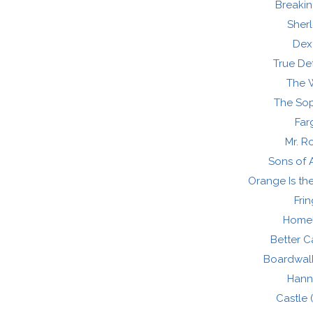
Breaki
Sher
Dex
True De
The 
The So
Far
Mr. R
Sons of 
Orange Is th
Fri
Home
Better C
Boardwal
Hann
Castle 