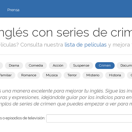
Prensa
nglés con series de crim
lículas? Consulta nuestra
lista de películas
y mejora 
Drama
Comedia
Acción
Suspense
Crimen
Docum
Familiar
Romance
Música
Terror
Misterio
Historia
s una manera excelente para mejorar tu inglés. Sigue las i
s y expresiones, ¡dejándote guiar por los indicios para en
mplos de series de crimen que puedes empezar a ver para me
 o episodios de televisión: