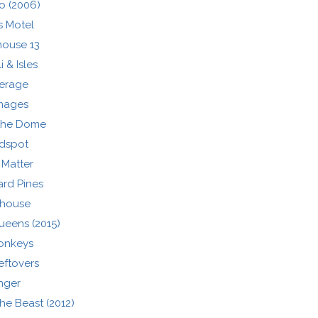
o (2006)
s Motel
ouse 13
i & Isles
erage
mages
the Dome
ndspot
 Matter
rd Pines
lhouse
eens (2015)
onkeys
eftovers
nger
he Beast (2012)