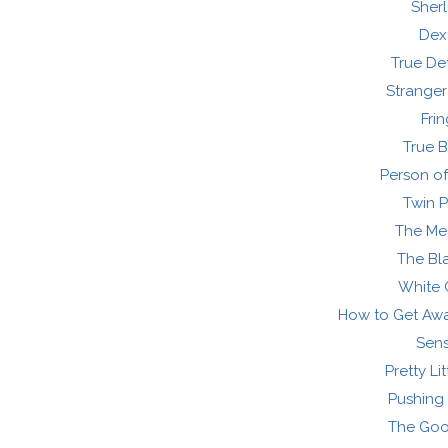
Sher
Dex
True De
Stranger
Fri
True 
Person of
Twin 
The Men
The Bla
White 
How to Get Awa
Sen
Pretty Lit
Pushing 
The Goo