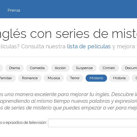
Prensa
glés con series de miste
lículas? Consulta nuestra
lista de películas
y mejora 
Drama
Comedia
Acción
Suspense
Crimen
Docum
Familiar
Romance
Música
Terror
Misterio
Historia
 es una manera excelente para mejorar tu inglés. Descubre 
aprendiendo al mismo tiempo nuevas palabras y expresione
 de series de misterio que puedes empezar a ver para mejo
 o episodios de televisión: