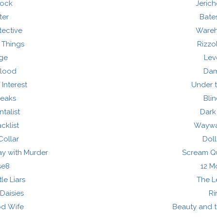
lock
Jerich
ter
Bate
tective
Wareh
 Things
Rizzol
nge
Lev
Blood
Da
 Interest
Under 
Peaks
Bli
talist
Dark
cklist
Waywa
Collar
Dol
y with Murder
Scream Qu
se8
12 M
tle Liars
The L
Daisies
Ri
d Wife
Beauty and t