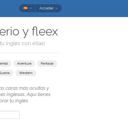
Acceder
rio y fleex
tu inglés con ellas!
ental
Aventura
Fantasía
Guerra
Western
las caras más ocultas y
s inglesas. Aquí tienes
rar tu inglés.